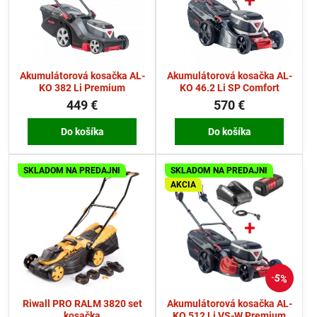
Akumulátorová kosačka AL-
Akumulátorová kosačka AL-
KO 382 Li Premium
KO 46.2 Li SP Comfort
449 €
570 €
Do košíka
Do košíka
SKLADOM NA PREDAJNI
SKLADOM NA PREDAJNI
AKCIA
5%
Riwall PRO RALM 3820 set
Akumulátorová kosačka AL-
kosačka
KO 512 Li VS-W Premium