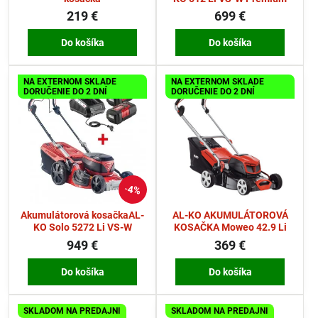
219 €
699 €
Do košíka
Do košíka
NA EXTERNOM SKLADE
NA EXTERNOM SKLADE
DORUČENIE DO 2 DNÍ
DORUČENIE DO 2 DNÍ
4%
Akumulátorová kosačkaAL-
AL-KO AKUMULÁTOROVÁ
KO Solo 5272 Li VS-W
KOSAČKA Moweo 42.9 Li
949 €
369 €
Do košíka
Do košíka
SKLADOM NA PREDAJNI
SKLADOM NA PREDAJNI