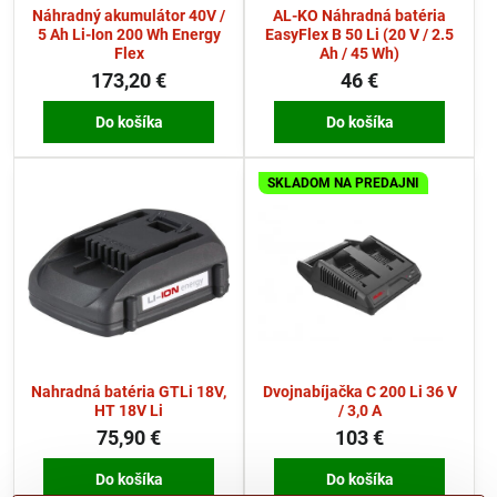
Náhradný akumulátor 40V /
AL-KO Náhradná batéria
5 Ah Li-Ion 200 Wh Energy
EasyFlex B 50 Li (20 V / 2.5
Flex
Ah / 45 Wh)
173,20 €
46 €
Do košíka
Do košíka
SKLADOM NA PREDAJNI
Nahradná batéria GTLi 18V,
Dvojnabíjačka C 200 Li 36 V
HT 18V Li
/ 3,0 A
75,90 €
103 €
Do košíka
Do košíka