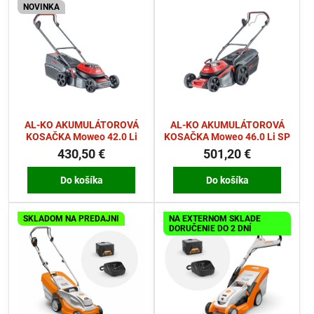
NOVINKA
AL-KO AKUMULÁTOROVÁ
AL-KO AKUMULÁTOROVÁ
KOSAČKA Moweo 42.0 Li
KOSAČKA Moweo 46.0 Li SP
430,50 €
501,20 €
Do košíka
Do košíka
SKLADOM NA PREDAJNI
NA EXTERNOM SKLADE
DORUČENIE DO 2 DNÍ