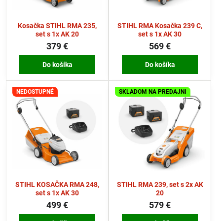
Kosačka STIHL RMA 235,
STIHL RMA Kosačka 239 C,
set s 1x AK 20
set s 1x AK 30
379 €
569 €
Do košíka
Do košíka
NEDOSTUPNÉ
SKLADOM NA PREDAJNI
STIHL KOSAČKA RMA 248,
STIHL RMA 239, set s 2x AK
set s 1x AK 30
20
499 €
579 €