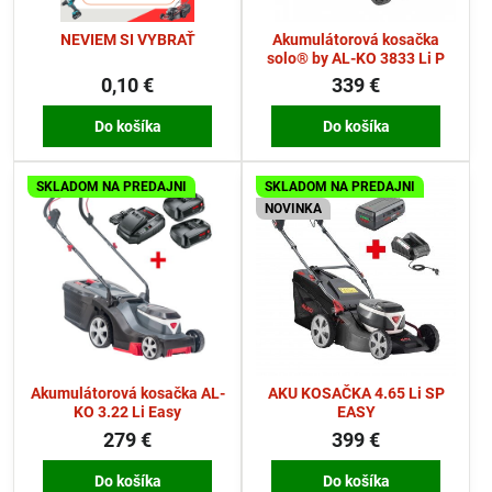
NEVIEM SI VYBRAŤ
Akumulátorová kosačka
solo® by AL-KO 3833 Li P
0,10 €
339 €
Do košíka
Do košíka
SKLADOM NA PREDAJNI
SKLADOM NA PREDAJNI
NOVINKA
Akumulátorová kosačka AL-
AKU KOSAČKA 4.65 Li SP
KO 3.22 Li Easy
EASY
279 €
399 €
Do košíka
Do košíka