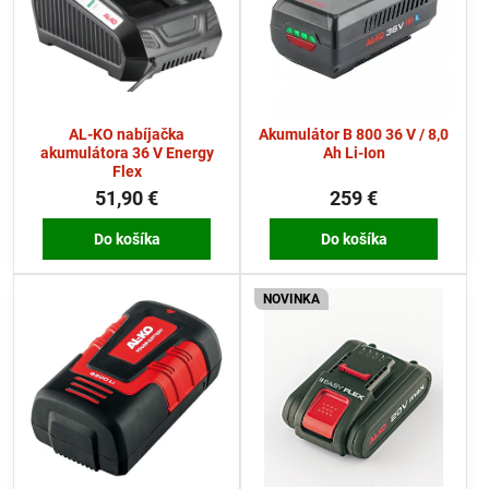
AL-KO nabíjačka
Akumulátor B 800 36 V / 8,0
akumulátora 36 V Energy
Ah Li-Ion
Flex
51,90 €
259 €
Do košíka
Do košíka
NOVINKA