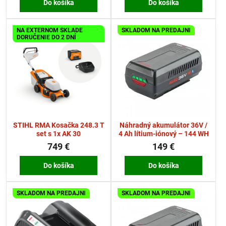
Do košíka
Do košíka
NA EXTERNOM SKLADE
SKLADOM NA PREDAJNI
DORUČENIE DO 2 DNÍ
STIHL RMA Kosačka 248.3 T
Náhradný akumulátor 36V /
set s 1x AK 30
4 Ah lítium-iónový – 144 WH
749 €
149 €
Do košíka
Do košíka
SKLADOM NA PREDAJNI
SKLADOM NA PREDAJNI