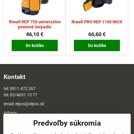
Riwall REP 750 univerzálne
Riwall PRO REP 1100 INOX
ponorné čerpadlo
46,10 €
66,60 €
Do košíka
Do košíka
Kontakt
tel:
0911 472 267
tel:
03/4651 73 77
email:
elpos@elpos.sk
Adresa:
Štefánikova 1470/50c
Predvoľby súkromia
90501 Senica