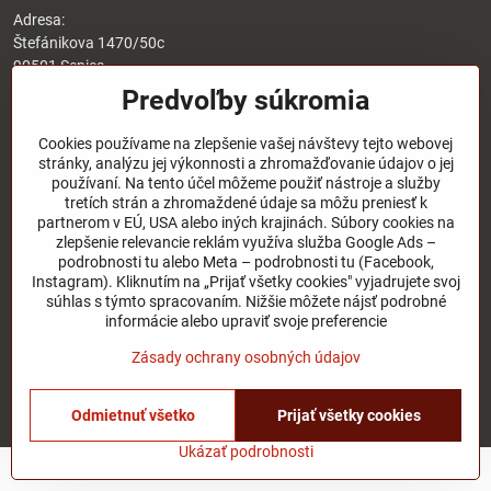
Adresa:
Štefánikova 1470/50c
90501 Senica
Predvoľby súkromia
Otváracie hodiny:
8:00 - 17:00 pondelok - piatok
Cookies používame na zlepšenie vašej návštevy tejto webovej
8:00 - 12:00 sobota
stránky, analýzu jej výkonnosti a zhromažďovanie údajov o jej
Nedeľa - zatvorené
používaní. Na tento účel môžeme použiť nástroje a služby
tretích strán a zhromaždené údaje sa môžu preniesť k
O nás
partnerom v EÚ, USA alebo iných krajinách. Súbory cookies na
zlepšenie relevancie reklám využíva služba Google Ads –
podrobnosti tu alebo Meta – podrobnosti tu (Facebook,
Užitočné odkazy
Instagram). Kliknutím na „Prijať všetky cookies" vyjadrujete svoj
súhlas s týmto spracovaním. Nižšie môžete nájsť podrobné
informácie alebo upraviť svoje preferencie
©
2026
Copyright
Zásady ochrany osobných údajov
Predvoľby súkromia
Zásady ochrany osobných údajov
Stav objednávky
Odmietnuť všetko
Prijať všetky cookies
Vytvorené pomocou:
BiznisWeb.sk
Ukázať podrobnosti