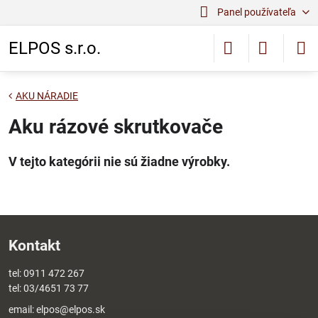
Panel používateľa
ELPOS s.r.o.
AKU NÁRADIE
Aku rázové skrutkovače
Kontakt
tel:
0911 472 267
tel:
03/4651 73 77
email:
elpos@elpos.sk