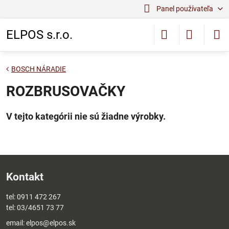
Panel používateľa
ELPOS s.r.o.
BOSCH NÁRADIE
ROZBRUSOVAČKY
Kontakt
tel:
0911 472 267
tel:
03/4651 73 77
email:
elpos@elpos.sk