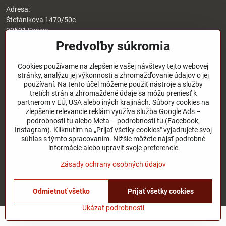
Adresa:
Štefánikova 1470/50c
90501 Senica
Predvoľby súkromia
Otváracie hodiny:
8:00 - 17:00 pondelok - piatok
Cookies používame na zlepšenie vašej návštevy tejto webovej
8:00 - 12:00 sobota
stránky, analýzu jej výkonnosti a zhromažďovanie údajov o jej
Nedeľa - zatvorené
používaní. Na tento účel môžeme použiť nástroje a služby
tretích strán a zhromaždené údaje sa môžu preniesť k
O nás
partnerom v EÚ, USA alebo iných krajinách. Súbory cookies na
zlepšenie relevancie reklám využíva služba Google Ads –
podrobnosti tu alebo Meta – podrobnosti tu (Facebook,
Užitočné odkazy
Instagram). Kliknutím na „Prijať všetky cookies" vyjadrujete svoj
súhlas s týmto spracovaním. Nižšie môžete nájsť podrobné
informácie alebo upraviť svoje preferencie
©
2026
Copyright
Zásady ochrany osobných údajov
Predvoľby súkromia
Zásady ochrany osobných údajov
Stav objednávky
Odmietnuť všetko
Prijať všetky cookies
Vytvorené pomocou:
BiznisWeb.sk
Ukázať podrobnosti