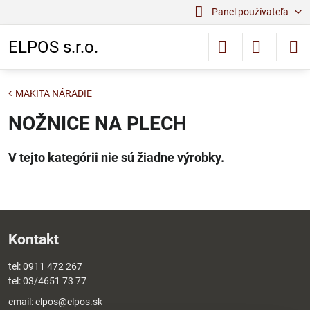
Panel používateľa
ELPOS s.r.o.
MAKITA NÁRADIE
NOŽNICE NA PLECH
Kontakt
tel:
0911 472 267
tel:
03/4651 73 77
email:
elpos@elpos.sk