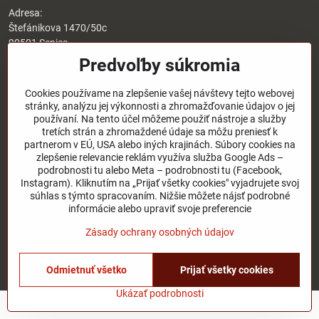
Adresa:
Štefánikova 1470/50c
90501 Senica
Predvoľby súkromia
Otváracie hodiny:
8:00 - 17:00 pondelok - piatok
Cookies používame na zlepšenie vašej návštevy tejto webovej
8:00 - 12:00 sobota
stránky, analýzu jej výkonnosti a zhromažďovanie údajov o jej
Nedeľa - zatvorené
používaní. Na tento účel môžeme použiť nástroje a služby
tretích strán a zhromaždené údaje sa môžu preniesť k
O nás
partnerom v EÚ, USA alebo iných krajinách. Súbory cookies na
zlepšenie relevancie reklám využíva služba Google Ads –
podrobnosti tu alebo Meta – podrobnosti tu (Facebook,
Užitočné odkazy
Instagram). Kliknutím na „Prijať všetky cookies" vyjadrujete svoj
súhlas s týmto spracovaním. Nižšie môžete nájsť podrobné
informácie alebo upraviť svoje preferencie
©
2026
Copyright
Zásady ochrany osobných údajov
Predvoľby súkromia
Zásady ochrany osobných údajov
Stav objednávky
Odmietnuť všetko
Prijať všetky cookies
Vytvorené pomocou:
BiznisWeb.sk
Ukázať podrobnosti