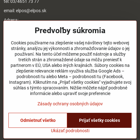
tel:
03/4651 73 77
email:
elpos@elpos.sk
Adresa:
Štefánikova 1470/50c
Predvoľby súkromia
90501 Senica
Otváracie hodiny:
Cookies používame na zlepšenie vašej návštevy tejto webovej
stránky, analýzu jej výkonnosti a zhromažďovanie údajov o jej
8:00 - 17:00 pondelok - piatok
používaní. Na tento účel môžeme použiť nástroje a služby
8:00 - 12:00 sobota
tretích strán a zhromaždené údaje sa môžu preniesť k
Nedeľa - zatvorené
partnerom v EÚ, USA alebo iných krajinách. Súbory cookies na
zlepšenie relevancie reklám využíva služba Google Ads –
podrobnosti tu alebo Meta – podrobnosti tu (Facebook,
O nás
Instagram). Kliknutím na „Prijať všetky cookies" vyjadrujete svoj
súhlas s týmto spracovaním. Nižšie môžete nájsť podrobné
Užitočné odkazy
informácie alebo upraviť svoje preferencie
Zásady ochrany osobných údajov
©
2026
Copyright
Odmietnuť všetko
Prijať všetky cookies
Predvoľby súkromia
Zásady ochrany osobných údajov
Stav objednávky
Ukázať podrobnosti
Vytvorené pomocou:
BiznisWeb.sk