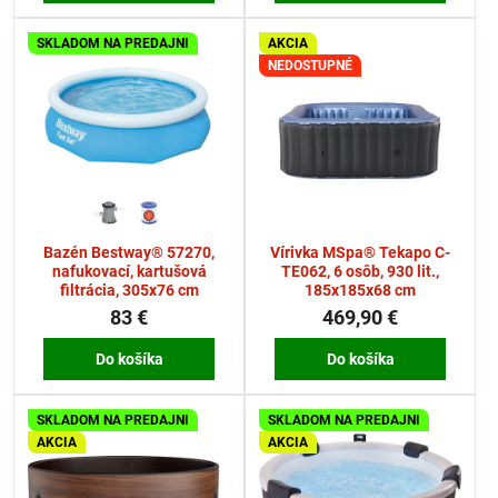
SKLADOM NA PREDAJNI
AKCIA
NEDOSTUPNÉ
Bazén Bestway® 57270,
Vírivka MSpa® Tekapo C-
nafukovací, kartušová
TE062, 6 osôb, 930 lit.,
filtrácia, 305x76 cm
185x185x68 cm
83 €
469,90 €
Do košíka
Do košíka
SKLADOM NA PREDAJNI
SKLADOM NA PREDAJNI
AKCIA
AKCIA