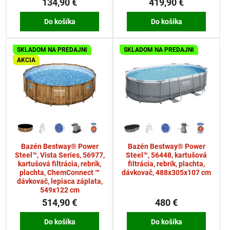
134,90 €
419,90 €
Do košíka
Do košíka
SKLADOM NA PREDAJNI
SKLADOM NA PREDAJNI
AKCIA
Bazén Bestway® Power
Bazén Bestway® Power
Steel™, Vista Series, 56977,
Steel™, 56448, kartušová
kartušová filtrácia, rebrík,
filtrácia, rebrík, plachta,
plachta, ChemConnect ™
dávkovač, 488x305x107 cm
dávkovač, lepiaca záplata,
549x122 cm
514,90 €
480 €
Do košíka
Do košíka