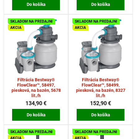
Do košíka
Do košíka
SKLADOM NA PREDAJNI
SKLADOM NA PREDAJNI
AKCIA
AKCIA
Filtrácia Bestway®
Filtrácia Bestway®
FlowClear™, 58497,
FlowClear™, 58499,
piesková, na bazén, 5678
piesková, na bazén, 8327
lit./h
lit./h
134,90 €
152,90 €
Do košíka
Do košíka
SKLADOM NA PREDAJNI
SKLADOM NA PREDAJNI
AKCIA
AKCIA