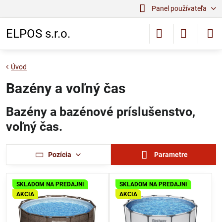
Panel používateľa
ELPOS s.r.o.
Úvod
Bazény a voľný čas
Bazény a bazénové príslušenstvo,
voľný čas.
Pozícia
Parametre
SKLADOM NA PREDAJNI
SKLADOM NA PREDAJNI
AKCIA
AKCIA