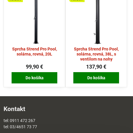
Sprcha Strend Pro Pool,
Sprcha Strend Pro Pool,
solárna, rovná, 20L
solárna, rovná, 38L, s
ventilom na nohy
99,90 €
137,90 €
Do košíka
Do košíka
Kontakt
tel:
0911 472 267
tel:
03/4651 73 77