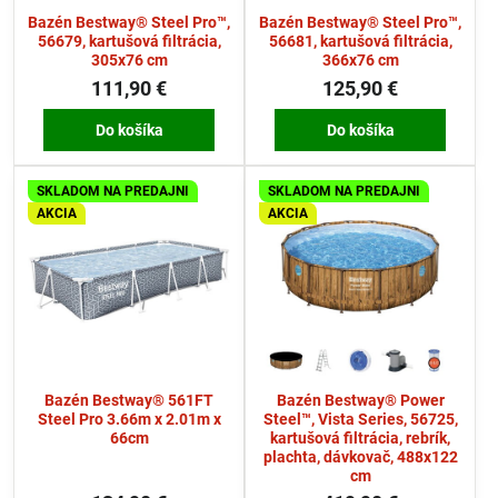
Bazén Bestway® Steel Pro™,
Bazén Bestway® Steel Pro™,
56679, kartušová filtrácia,
56681, kartušová filtrácia,
305x76 cm
366x76 cm
111,90 €
125,90 €
Do košíka
Do košíka
SKLADOM NA PREDAJNI
SKLADOM NA PREDAJNI
AKCIA
AKCIA
Bazén Bestway® 561FT
Bazén Bestway® Power
Steel Pro 3.66m x 2.01m x
Steel™, Vista Series, 56725,
66cm
kartušová filtrácia, rebrík,
plachta, dávkovač, 488x122
cm