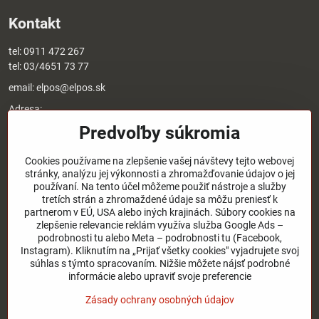
Kontakt
tel:
0911 472 267
tel:
03/4651 73 77
email:
elpos@elpos.sk
Adresa:
Štefánikova 1470/50c
Predvoľby súkromia
90501 Senica
Otváracie hodiny:
Cookies používame na zlepšenie vašej návštevy tejto webovej
stránky, analýzu jej výkonnosti a zhromažďovanie údajov o jej
8:00 - 17:00 pondelok - piatok
používaní. Na tento účel môžeme použiť nástroje a služby
8:00 - 12:00 sobota
tretích strán a zhromaždené údaje sa môžu preniesť k
Nedeľa - zatvorené
partnerom v EÚ, USA alebo iných krajinách. Súbory cookies na
zlepšenie relevancie reklám využíva služba Google Ads –
podrobnosti tu alebo Meta – podrobnosti tu (Facebook,
O nás
Instagram). Kliknutím na „Prijať všetky cookies" vyjadrujete svoj
súhlas s týmto spracovaním. Nižšie môžete nájsť podrobné
Užitočné odkazy
informácie alebo upraviť svoje preferencie
Zásady ochrany osobných údajov