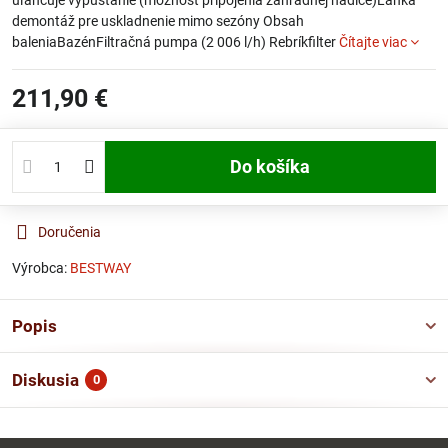
uľahčuje vypúšťanie (možnosť pripojenia záhradnej hadice)Ľahká
demontáž pre uskladnenie mimo sezóny Obsah
baleniaBazénFiltračná pumpa (2 006 l/h) Rebríkfilter
Čítajte viac
211,90 €
Do košíka
Doručenia
Výrobca:
BESTWAY
Popis
Diskusia
0