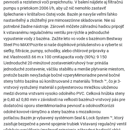
pevnosti a rezistencii voči prepichnutiu. V balení nájdete aj filtračnú
pumpu s prietokom 2006 l/h, aby už nič nemohlo zastaviť
špliechanie v krištaľovo čistej vode. Bazén je navyše veľmi ľahko
nastaviteľný a zložiteľný pre mimosezónne skladovanie. Nie sú
potrebné žiadne nástroje. Zároveň môžete záhradnú hadicu pripojiť
k vstavanému regulačnému ventilu pre rýchle a jednoduché
vypustenie vody z bazéna. Zažite leto vo vode s bazénom Bestway
Steel Pro MAX!Pozrite si naše doplnkové príslušenstvo a vyberte si:
sieťky, filtrácie, pumpy, schodíky, alebo chlórové prípravky a
iné.Vlastnosti3.66 m x 100 cmKapacita vody (90%): 9 150
lJednoduché 20-minútové zostavenieKruhový tvar prináša
jednoduché zostavenie, väčšiu stabilitu a menšie plytvanie miestom,
pretože bazén nevyžaduje bočné vzperyMimoriadne pevné bočné
steny tohto bazéna sú konštruované z materiálu Tritech ™, čo je 3-
vrstvový vystužený materiál s polyesterovou mriežkou uloženou
medzi dvoma vrstvami vysoko odolného PVC. Celková hrúbka steny
je 0,40 až 0,80 mm v závislosti na veľkosti bazénu3-vrstvový pás pre
dodatočnú oporu stienMimoriadna pevnosť a odolnosťKorózii
odolné kovové rámyDno a steny bazéna s mozaikovou
potlačou.Bazén je vybavený systémom Seal & Lock System ™, ktorý
zaisťuje bezpečné a pevné spojenie trubiek Vstavaný regulačný ventil