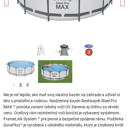
Nie je nič lepšie, ako mať svoj vlastný bazén na záhrade a užívať si
leto s priateľmi a rodinou. Nadzemný bazén Bestway® Steel Pro
MAX ™ ponúka variant odolný voči UV žiareniu aj chlóru za skvelú
cenu. Oceľový rám rezistentný voči korózii je vybavený systémom
FrameLink System ™ pre pevné a bezpečné spojenie rámu. Podšívka
DuraPlus™ je vyrobená z odolného materiálu, ktorý je zosilnený kvôli