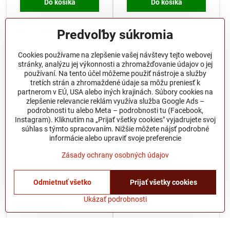
Do košíka
Do košíka
NA EXTERNOM SKLADE
Predvoľby súkromia
DORUČENIE DO 2 DNÍ
DORUČENIE ZDARMA
Cookies používame na zlepšenie vašej návštevy tejto webovej
stránky, analýzu jej výkonnosti a zhromažďovanie údajov o jej
používaní. Na tento účel môžeme použiť nástroje a služby
tretích strán a zhromaždené údaje sa môžu preniesť k
partnerom v EÚ, USA alebo iných krajinách. Súbory cookies na
zlepšenie relevancie reklám využíva služba Google Ads –
podrobnosti tu alebo Meta – podrobnosti tu (Facebook,
Instagram). Kliknutím na „Prijať všetky cookies" vyjadrujete svoj
Riwall PRO RPMT 520
Scheppach CSP 53-40
súhlas s týmto spracovaním. Nižšie môžete nájsť podrobné
reťazová píla s benzínovým
informácie alebo upraviť svoje preferencie
motorom
Zásady ochrany osobných údajov
225,50 €
117,90 €
Do košíka
Do košíka
Odmietnuť všetko
Prijať všetky cookies
Ukázať podrobnosti
NEDOSTUPNÉ