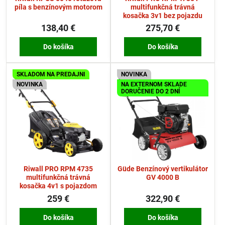
píla s benzínovým motorom
multifunkčná trávná
kosačka 3v1 bez pojazdu
138,40 €
275,70 €
Do košíka
Do košíka
SKLADOM NA PREDAJNI
NOVINKA
NOVINKA
NA EXTERNOM SKLADE
DORUČENIE DO 2 DNÍ
Riwall PRO RPM 4735
Güde Benzínový vertikulátor
multifunkčná trávná
GV 4000 B
kosačka 4v1 s pojazdom
259 €
322,90 €
Do košíka
Do košíka