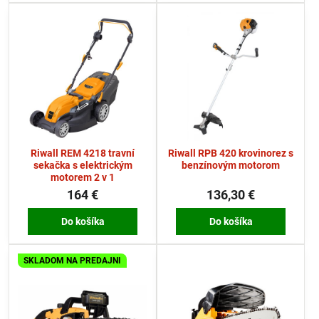
Riwall REM 4218 travní
Riwall RPB 420 krovinorez s
sekačka s elektrickým
benzínovým motorom
motorem 2 v 1
164 €
136,30 €
Do košíka
Do košíka
SKLADOM NA PREDAJNI