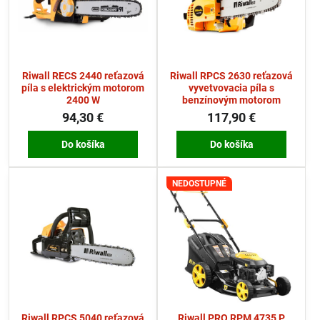
Riwall RECS 2440 reťazová
Riwall RPCS 2630 reťazová
píla s elektrickým motorom
vyvetvovacia píla s
2400 W
benzínovým motorom
94,30 €
117,90 €
Do košíka
Do košíka
NEDOSTUPNÉ
Riwall RPCS 5040 reťazová
Riwall PRO RPM 4735 P