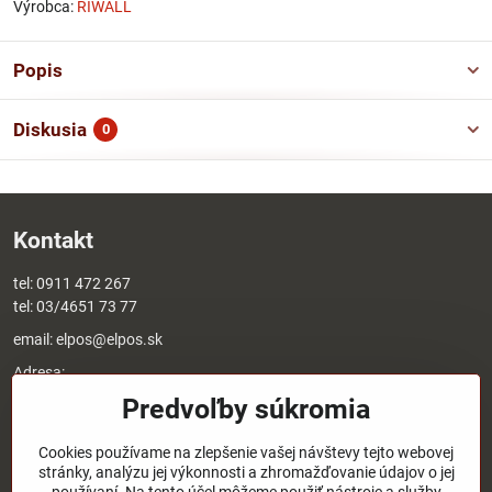
Výrobca:
RIWALL
Popis
Diskusia
0
Kontakt
tel:
0911 472 267
tel:
03/4651 73 77
email:
elpos@elpos.sk
Adresa:
Štefánikova 1470/50c
Predvoľby súkromia
90501 Senica
Otváracie hodiny:
Cookies používame na zlepšenie vašej návštevy tejto webovej
stránky, analýzu jej výkonnosti a zhromažďovanie údajov o jej
8:00 - 17:00 pondelok - piatok