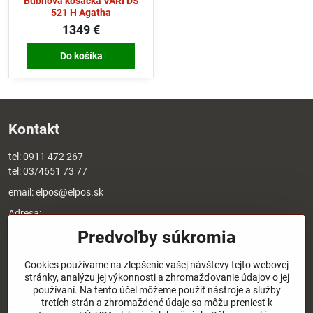
Bubnová kosačka VARI DS
521 H Agatha
1349 €
Do košíka
Kontakt
tel:
0911 472 267
tel:
03/4651 73 77
email:
elpos@elpos.sk
Adresa:
Štefánikova 1470/50c
Predvoľby súkromia
90501 Senica
Otváracie hodiny:
Cookies používame na zlepšenie vašej návštevy tejto webovej
stránky, analýzu jej výkonnosti a zhromažďovanie údajov o jej
8:00 - 17:00 pondelok - piatok
používaní. Na tento účel môžeme použiť nástroje a služby
8:00 - 12:00 sobota
tretích strán a zhromaždené údaje sa môžu preniesť k
Nedeľa - zatvorené