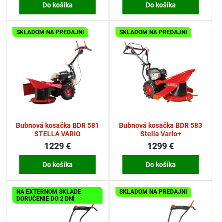
Do košíka
Do košíka
SKLADOM NA PREDAJNI
SKLADOM NA PREDAJNI
Bubnová kosačka BDR 581
Bubnová kosačka BDR 583
STELLA VARIO
Stella Vario+
1229 €
1299 €
Do košíka
Do košíka
NA EXTERNOM SKLADE
SKLADOM NA PREDAJNI
DORUČENIE DO 2 DNÍ