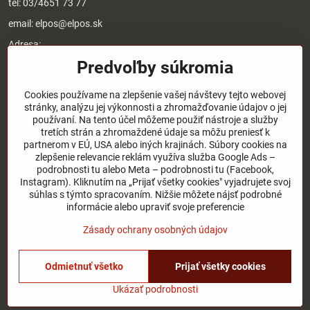
tel:
03/4651 73 77
email:
elpos@elpos.sk
Adresa:
Štefánikova 1470/50c
Predvoľby súkromia
90501 Senica
Otváracie hodiny:
Cookies používame na zlepšenie vašej návštevy tejto webovej
stránky, analýzu jej výkonnosti a zhromažďovanie údajov o jej
8:00 - 17:00 pondelok - piatok
používaní. Na tento účel môžeme použiť nástroje a služby
8:00 - 12:00 sobota
tretích strán a zhromaždené údaje sa môžu preniesť k
Nedeľa - zatvorené
partnerom v EÚ, USA alebo iných krajinách. Súbory cookies na
zlepšenie relevancie reklám využíva služba Google Ads –
podrobnosti tu alebo Meta – podrobnosti tu (Facebook,
O nás
Instagram). Kliknutím na „Prijať všetky cookies" vyjadrujete svoj
súhlas s týmto spracovaním. Nižšie môžete nájsť podrobné
Užitočné odkazy
informácie alebo upraviť svoje preferencie
Zásady ochrany osobných údajov
©
2026
Copyright
Odmietnuť všetko
Prijať všetky cookies
Predvoľby súkromia
Zásady ochrany osobných údajov
Stav objednávky
Ukázať podrobnosti
Vytvorené pomocou:
BiznisWeb.sk