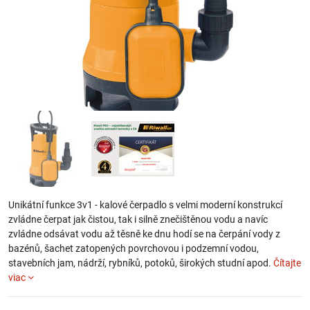
Unikátní funkce 3v1 - kalové čerpadlo s velmi moderní konstrukcí
zvládne čerpat jak čistou, tak i silně znečištěnou vodu a navíc
zvládne odsávat vodu až těsně ke dnu hodí se na čerpání vody z
bazénů, šachet zatopených povrchovou i podzemní vodou,
stavebních jam, nádrží, rybníků, potoků, širokých studní apod.
Čítajte
viac