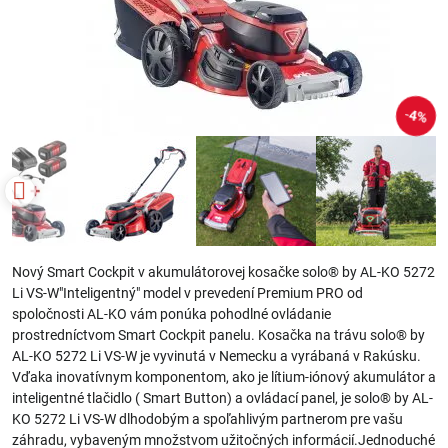
4%
Nový Smart Cockpit v akumulátorovej kosačke solo® by AL-KO 5272
Li VS-W"Inteligentný" model v prevedení Premium PRO od
spoločnosti AL-KO vám ponúka pohodlné ovládanie
prostredníctvom Smart Cockpit panelu. Kosačka na trávu solo® by
AL-KO 5272 Li VS-W je vyvinutá v Nemecku a vyrábaná v Rakúsku.
Vďaka inovatívnym komponentom, ako je lítium-iónový akumulátor a
inteligentné tlačidlo ( Smart Button) a ovládací panel, je solo® by AL-
KO 5272 Li VS-W dlhodobým a spoľahlivým partnerom pre vašu
záhradu, vybaveným množstvom užitočných informácií.Jednoduché