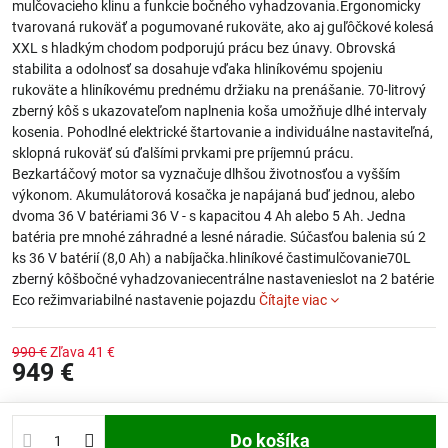
mulčovacieho klinu a funkcie bočného vyhadzovania.Ergonomicky
tvarovaná rukoväť a pogumované rukoväte, ako aj guľôčkové kolesá
XXL s hladkým chodom podporujú prácu bez únavy. Obrovská
stabilita a odolnosť sa dosahuje vďaka hliníkovému spojeniu
rukoväte a hliníkovému prednému držiaku na prenášanie. 70-litrový
zberný kôš s ukazovateľom naplnenia koša umožňuje dlhé intervaly
kosenia. Pohodlné elektrické štartovanie a individuálne nastaviteľná,
sklopná rukoväť sú ďalšími prvkami pre príjemnú prácu.
Bezkartáčový motor sa vyznačuje dlhšou životnosťou a vyšším
výkonom. Akumulátorová kosačka je napájaná buď jednou, alebo
dvoma 36 V batériami 36 V - s kapacitou 4 Ah alebo 5 Ah. Jedna
batéria pre mnohé záhradné a lesné náradie. Súčasťou balenia sú 2
ks 36 V batérií (8,0 Ah) a nabíjačka.hliníkové častimulčovanie70L
zberný kôšbočné vyhadzovaniecentrálne nastavenieslot na 2 batérie
Eco režimvariabilné nastavenie pojazdu
Čítajte viac
990 €
Zľava
41 €
949 €
Do košíka