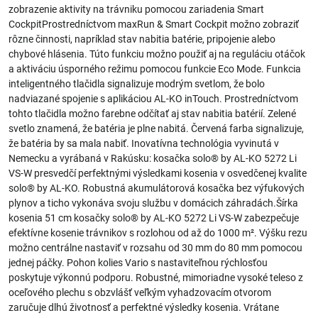
zobrazenie aktivity na trávniku pomocou zariadenia Smart
CockpitProstredníctvom maxRun & Smart Cockpit možno zobraziť
rôzne činnosti, napríklad stav nabitia batérie, pripojenie alebo
chybové hlásenia. Túto funkciu možno použiť aj na reguláciu otáčok
a aktiváciu úsporného režimu pomocou funkcie Eco Mode. Funkcia
inteligentného tlačidla signalizuje modrým svetlom, že bolo
nadviazané spojenie s aplikáciou AL-KO inTouch. Prostredníctvom
tohto tlačidla možno farebne odčítať aj stav nabitia batérií. Zelené
svetlo znamená, že batéria je plne nabitá. Červená farba signalizuje,
že batéria by sa mala nabiť. Inovatívna technológia vyvinutá v
Nemecku a vyrábaná v Rakúsku: kosačka solo® by AL-KO 5272 Li
VS-W presvedčí perfektnými výsledkami kosenia v osvedčenej kvalite
solo® by AL-KO. Robustná akumulátorová kosačka bez výfukových
plynov a ticho vykonáva svoju službu v domácich záhradách.Šírka
kosenia 51 cm kosačky solo® by AL-KO 5272 Li VS-W zabezpečuje
efektívne kosenie trávnikov s rozlohou od až do 1000 m². Výšku rezu
možno centrálne nastaviť v rozsahu od 30 mm do 80 mm pomocou
jednej páčky. Pohon kolies Vario s nastaviteľnou rýchlosťou
poskytuje výkonnú podporu. Robustné, mimoriadne vysoké teleso z
oceľového plechu s obzvlášť veľkým vyhadzovacím otvorom
zaručuje dlhú životnosť a perfektné výsledky kosenia. Vrátane