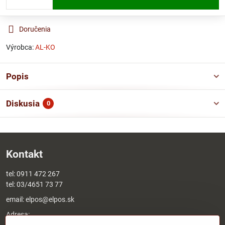
Doručenia
Výrobca:
AL-KO
Popis
Diskusia
0
Kontakt
tel:
0911 472 267
tel:
03/4651 73 77
email:
elpos@elpos.sk
Adresa:
Štefánikova 1470/50c