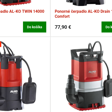
padlo AL-KO TWIN 14000
Ponorné čerpadlo AL-KO Drain
Comfort
77,90 €
Do košíka
Do 