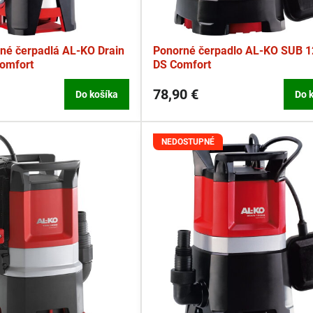
né čerpadlá AL-KO Drain
Ponorné čerpadlo AL-KO SUB 
Comfort
DS Comfort
78,90 €
Do košíka
Do 
NEDOSTUPNÉ