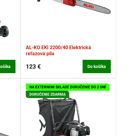
AL-KO EKI 2200/40 Elektrická
reťazová píla
123 €
košíka
Do košíka
NA EXTERNOM SKLADE DORUČENIE DO 2 DNÍ
DORUČENIE ZDARMA