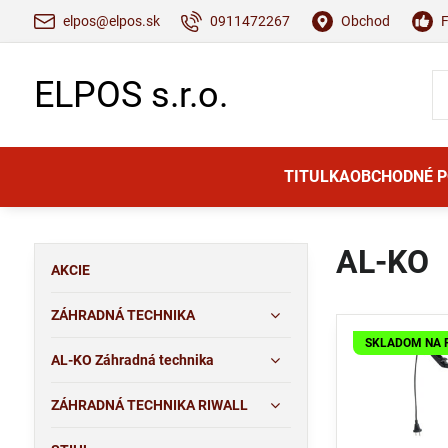
elpos@elpos.sk
0911472267
Obchod
ELPOS s.r.o.
TITULKA
OBCHODNÉ 
AL-KO
AKCIE
ZÁHRADNÁ TECHNIKA
SKLADOM NA 
AL-KO Záhradná technika
ZÁHRADNÁ TECHNIKA RIWALL