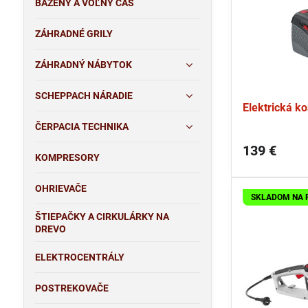
BAZÉNY A VOĽNÝ ČAS
ZÁHRADNÉ GRILY
ZÁHRADNÝ NÁBYTOK
SCHEPPACH NÁRADIE
Elektrická k
ČERPACIA TECHNIKA
139 €
KOMPRESORY
OHRIEVAČE
SKLADOM NA 
ŠTIEPAČKY A CIRKULÁRKY NA
DREVO
ELEKTROCENTRÁLY
POSTREKOVAČE