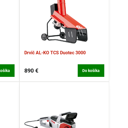
Drvič AL-KO TCS Duotec 3000
890 €
košíka
Do košíka