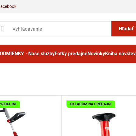
Facebook
Hľadať
PODMIENKY
Naše služby
Fotky predajne
Novinky
Kniha návštev
PREDAJNI
SKLADOM NA PREDAJNI