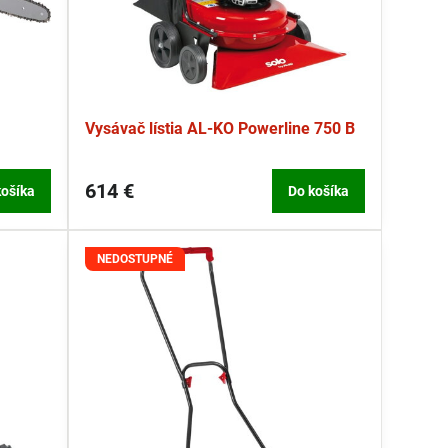
Vysávač lístia AL-KO Powerline 750 B
614 €
košíka
Do košíka
NEDOSTUPNÉ