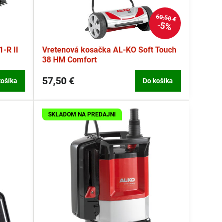
60,50 €
5%
-R II
Vretenová kosačka AL-KO Soft Touch
38 HM Comfort
57,50 €
košíka
Do košíka
SKLADOM NA PREDAJNI