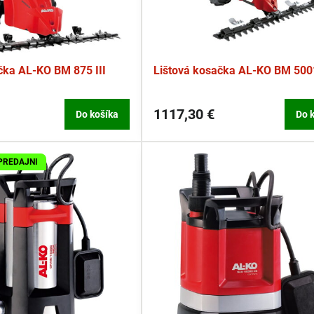
čka AL-KO BM 875 III
Lištová kosačka AL-KO BM 5001
1117,30 €
Do košíka
Do 
PREDAJNI