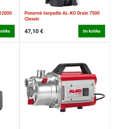
 12000
Ponorné čerpadlo AL-KO Drain 7500
Classic
47,10 €
košíka
Do košíka