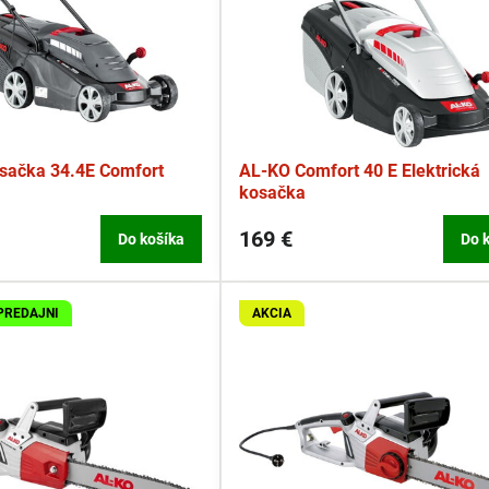
osačka 34.4E Comfort
AL-KO Comfort 40 E Elektrická
kosačka
169 €
Do košíka
Do 
PREDAJNI
AKCIA