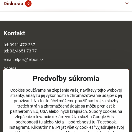
Diskusia
0
Kontakt
tel:
0911 472 267
tel:
03/4651 73 77
email:
elpos@elpos.sk
Adresa:
Štefánikova 1470/50c
Predvoľby súkromia
90501 Senica
Otváracie hodiny:
Cookies používame na zlepšenie vašej návštevy tejto webovej
stránky, analýzu jej výkonnosti a zhromažďovanie údajov o jej
8:00 - 17:00 pondelok - piatok
používaní. Na tento účel môžeme použiť nástroje a služby
8:00 - 12:00 sobota
tretích strán a zhromaždené údaje sa môžu preniesť k
Nedeľa - zatvorené
partnerom v EÚ, USA alebo iných krajinách. Súbory cookies na
zlepšenie relevancie reklám využíva služba Google Ads –
O nás
podrobnosti tu alebo Meta – podrobnosti tu (Facebook,
Instagram). Kliknutím na „Prijať všetky cookies" vyjadrujete svoj