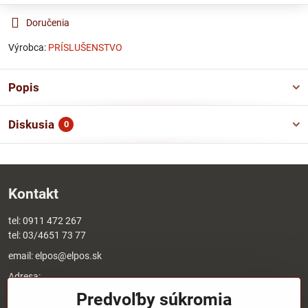
Doručenia
Výrobca:
PRÍSLUŠENSTVO
Popis
Diskusia
0
Kontakt
tel:
0911 472 267
tel:
03/4651 73 77
email:
elpos@elpos.sk
Adresa:
Štefánikova 1470/50c
Predvoľby súkromia
90501 Senica