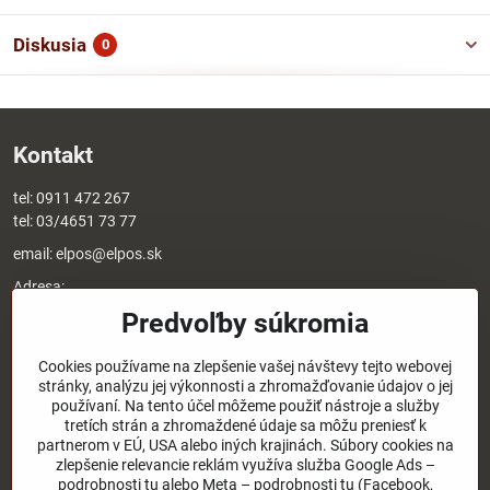
Diskusia
0
Kontakt
tel:
0911 472 267
tel:
03/4651 73 77
email:
elpos@elpos.sk
Adresa:
Štefánikova 1470/50c
Predvoľby súkromia
90501 Senica
Otváracie hodiny:
Cookies používame na zlepšenie vašej návštevy tejto webovej
stránky, analýzu jej výkonnosti a zhromažďovanie údajov o jej
8:00 - 17:00 pondelok - piatok
používaní. Na tento účel môžeme použiť nástroje a služby
8:00 - 12:00 sobota
tretích strán a zhromaždené údaje sa môžu preniesť k
Nedeľa - zatvorené
partnerom v EÚ, USA alebo iných krajinách. Súbory cookies na
zlepšenie relevancie reklám využíva služba Google Ads –
podrobnosti tu alebo Meta – podrobnosti tu (Facebook,
O nás