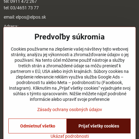
tel:
0911 472 267
tel:
03/4651 73 77
email:
elpos@elpos.sk
Adresa:
Štefánikova 1470/50c
Predvoľby súkromia
90501 Senica
Otváracie hodiny:
Cookies používame na zlepšenie vašej návštevy tejto webovej
stránky, analýzu jej výkonnosti a zhromažďovanie údajov o jej
8:00 - 17:00 pondelok - piatok
používaní. Na tento účel môžeme použiť nástroje a služby
8:00 - 12:00 sobota
tretích strán a zhromaždené údaje sa môžu preniesť k
Nedeľa - zatvorené
partnerom v EÚ, USA alebo iných krajinách. Súbory cookies na
zlepšenie relevancie reklám využíva služba Google Ads –
podrobnosti tu alebo Meta – podrobnosti tu (Facebook,
O nás
Instagram). Kliknutím na „Prijať všetky cookies" vyjadrujete svoj
súhlas s týmto spracovaním. Nižšie môžete nájsť podrobné
Užitočné odkazy
informácie alebo upraviť svoje preferencie
Zásady ochrany osobných údajov
©
2026
Copyright
Odmietnuť všetko
Prijať všetky cookies
Predvoľby súkromia
Zásady ochrany osobných údajov
Stav objednávky
Ukázať podrobnosti