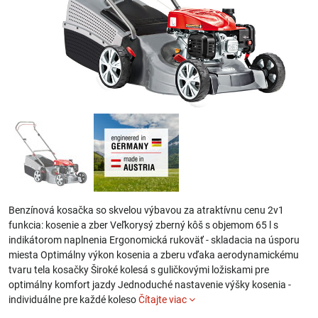
Benzínová kosačka so skvelou výbavou za atraktívnu cenu 2v1
funkcia: kosenie a zber Veľkorysý zberný kôš s objemom 65 l s
indikátorom naplnenia Ergonomická rukoväť - skladacia na úsporu
miesta Optimálny výkon kosenia a zberu vďaka aerodynamickému
tvaru tela kosačky Široké kolesá s guličkovými ložiskami pre
optimálny komfort jazdy Jednoduché nastavenie výšky kosenia -
individuálne pre každé koleso
Čítajte viac