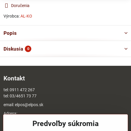
Doručenia
Výrobca:
AL-KO
Popis
Diskusia
0
Kontakt
tel:
0911 472 267
tel:
03/4651 73 77
email:
elpos@elpos.sk
Adresa:
Štefánikova 1470/50c
Predvoľby súkromia
90501 Senica