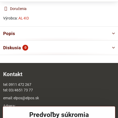
Doručenia
Výrobca:
AL-KO
Popis
Diskusia
0
Kontakt
tel:
0911 472 267
tel:
03/4651 73 77
email:
elpos@elpos.sk
Adresa:
Štefánikova 1470/50c
Predvoľby súkromia
90501 Senica