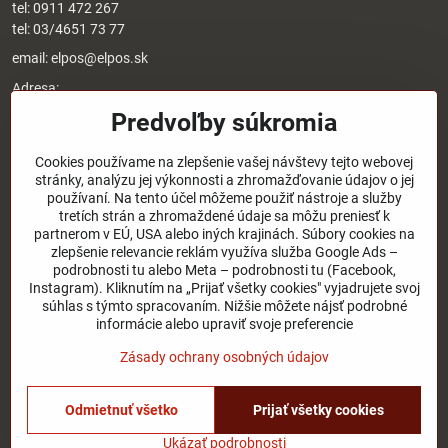
tel:
0911 472 267
tel:
03/4651 73 77
email:
elpos@elpos.sk
Adresa:
Štefánikova 1470/50c
Predvoľby súkromia
90501 Senica
Otváracie hodiny:
Cookies používame na zlepšenie vašej návštevy tejto webovej
stránky, analýzu jej výkonnosti a zhromažďovanie údajov o jej
8:00 - 17:00 pondelok - piatok
používaní. Na tento účel môžeme použiť nástroje a služby
8:00 - 12:00 sobota
tretích strán a zhromaždené údaje sa môžu preniesť k
Nedeľa - zatvorené
partnerom v EÚ, USA alebo iných krajinách. Súbory cookies na
zlepšenie relevancie reklám využíva služba Google Ads –
O nás
podrobnosti tu alebo Meta – podrobnosti tu (Facebook,
Instagram). Kliknutím na „Prijať všetky cookies" vyjadrujete svoj
súhlas s týmto spracovaním. Nižšie môžete nájsť podrobné
Užitočné odkazy
informácie alebo upraviť svoje preferencie
Zásady ochrany osobných údajov
©
2026
Copyright
Predvoľby súkromia
Zásady ochrany osobných údajov
Odmietnuť všetko
Prijať všetky cookies
Stav objednávky
Ukázať podrobnosti