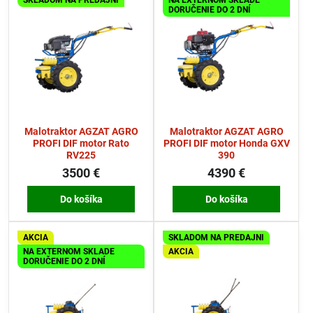
SKLADOM NA PREDAJNI
NA EXTERNOM SKLADE
DORUČENIE DO 2 DNÍ
Malotraktor AGZAT AGRO
Malotraktor AGZAT AGRO
PROFI DIF motor Rato
PROFI DIF motor Honda GXV
RV225
390
3500 €
4390 €
Do košíka
Do košíka
AKCIA
SKLADOM NA PREDAJNI
NA EXTERNOM SKLADE
AKCIA
DORUČENIE DO 2 DNÍ