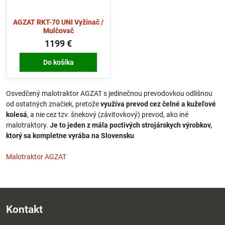
AGZAT RKT-70 UNI Vyžínač /
Mulčovač
1199 €
Do košíka
Osvedčený malotraktor AGZAT s jedinečnou prevodovkou odlišnou
od ostatných značiek, pretože
využíva prevod cez čelné a kužeľové
kolesá
, a nie cez tzv. šnekový (závitovkový) prevod, ako iné
malotraktory.
Je to jeden z mála poctivých strojárskych výrobkov,
ktorý sa kompletne vyrába na Slovensku
Malotraktor AGZAT
Kontakt