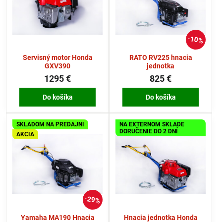
10%
Servisný motor Honda
RATO RV225 hnacia
GXV390
jednotka
1295 €
825 €
Do košíka
Do košíka
SKLADOM NA PREDAJNI
NA EXTERNOM SKLADE
DORUČENIE DO 2 DNÍ
AKCIA
29%
Yamaha MA190 Hnacia
Hnacia jednotka Honda