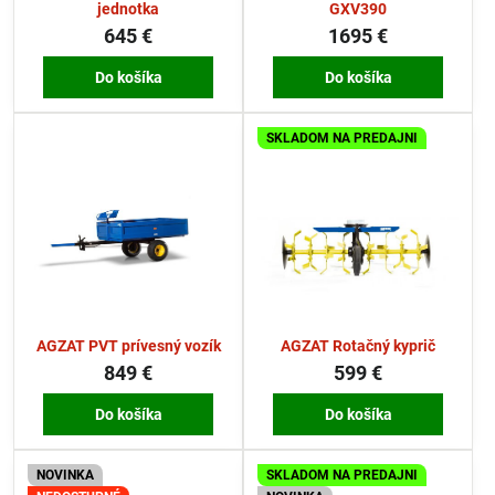
jednotka
GXV390
645 €
1695 €
Do košíka
Do košíka
SKLADOM NA PREDAJNI
AGZAT PVT prívesný vozík
AGZAT Rotačný kyprič
849 €
599 €
Do košíka
Do košíka
NOVINKA
SKLADOM NA PREDAJNI