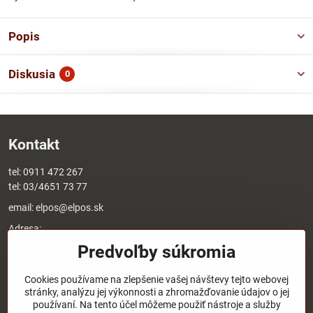
Popis
Diskusia
0
Kontakt
tel:
0911 472 267
tel:
03/4651 73 77
email:
elpos@elpos.sk
Adresa:
Štefánikova 1470/50c
Predvoľby súkromia
90501 Senica
Otváracie hodiny:
Cookies používame na zlepšenie vašej návštevy tejto webovej
stránky, analýzu jej výkonnosti a zhromažďovanie údajov o jej
8:00 - 17:00 pondelok - piatok
používaní. Na tento účel môžeme použiť nástroje a služby
8:00 - 12:00 sobota