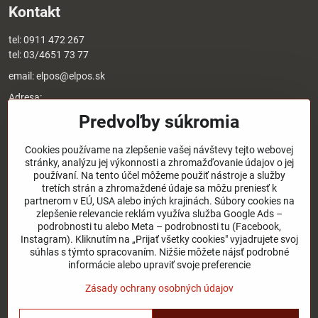
Kontakt
tel:
0911 472 267
tel:
03/4651 73 77
email:
elpos@elpos.sk
Adresa:
Štefánikova 1470/50c
Predvoľby súkromia
90501 Senica
Otváracie hodiny:
Cookies používame na zlepšenie vašej návštevy tejto webovej
stránky, analýzu jej výkonnosti a zhromažďovanie údajov o jej
8:00 - 17:00 pondelok - piatok
používaní. Na tento účel môžeme použiť nástroje a služby
8:00 - 12:00 sobota
tretích strán a zhromaždené údaje sa môžu preniesť k
Nedeľa - zatvorené
partnerom v EÚ, USA alebo iných krajinách. Súbory cookies na
zlepšenie relevancie reklám využíva služba Google Ads –
O nás
podrobnosti tu alebo Meta – podrobnosti tu (Facebook,
Instagram). Kliknutím na „Prijať všetky cookies" vyjadrujete svoj
súhlas s týmto spracovaním. Nižšie môžete nájsť podrobné
Užitočné odkazy
informácie alebo upraviť svoje preferencie
Zásady ochrany osobných údajov
©
2026
Copyright