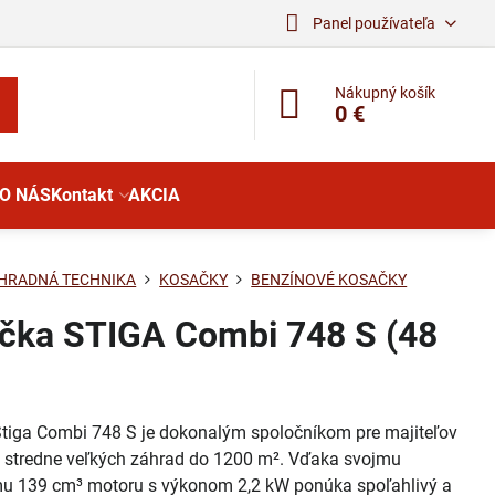
Panel používateľa
Nákupný košík
0 €
O NÁS
Kontakt
AKCIA
HRADNÁ TECHNIKA
KOSAČKY
BENZÍNOVÉ KOSAČKY
čka STIGA Combi 748 S (48
tiga Combi 748 S je dokonalým spoločníkom pre majiteľov
 stredne veľkých záhrad do 1200 m². Vďaka svojmu
u 139 cm³ motoru s výkonom 2,2 kW ponúka spoľahlivý a