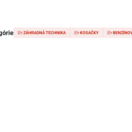
górie
ZÁHRADNÁ TECHNIKA
KOSAČKY
BENZÍNO