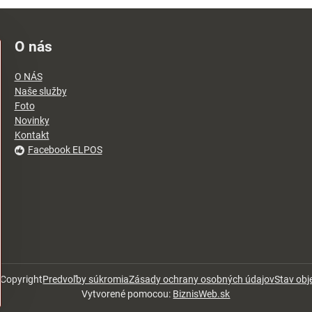
O nás
O NÁS
Naše služby
Foto
Novinky
Kontakt
Facebook ELPOS
Copyright
Predvoľby súkromia
Zásady ochrany osobných údajov
Stav ob
Vytvorené pomocou:
BiznisWeb.sk