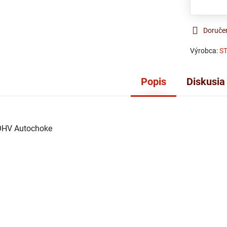
Doruče
Výrobca:
S
Popis
Diskusia
OHV Autochoke