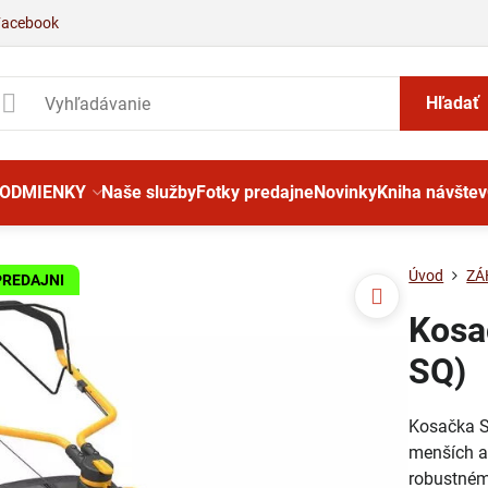
Facebook
Hľadať
PODMIENKY
Naše služby
Fotky predajne
Novinky
Kniha návštev
Úvod
ZÁ
PREDAJNI
Kosa
SQ)
Kosačka S
menších a
robustném