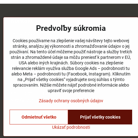
Kontakt
Predvoľby súkromia
tel:
0911 472 267
tel:
03/4651 73 77
Cookies používame na zlepšenie vašej návštevy tejto webovej
stránky, analýzu jej výkonnosti a zhromažďovanie údajov o jej
email:
elpos@elpos.sk
používaní. Na tento účel môžeme použiť nástroje a služby tretích
strán a zhromaždené údaje sa môžu preniesť k partnerom v EÚ,
Adresa:
USA alebo iných krajinách. Súbory cookies na zlepšenie
Štefánikova 1470/50c
relevancie reklám využíva služba Google Ads – podrobnosti tu
90501 Senica
alebo Meta – podrobnosti tu (Facebook, Instagram). Kliknutím
na „Prijať všetky cookies" vyjadrujete svoj súhlas s týmto
Otváracie hodiny:
spracovaním. Nižšie môžete nájsť podrobné informácie alebo
8:00 - 17:00 pondelok - piatok
upraviť svoje preferencie
8:00 - 12:00 sobota
Nedeľa - zatvorené
Zásady ochrany osobných údajov
Odmietnuť všetko
Prijať všetky cookies
©
2026
Ukázať podrobnosti