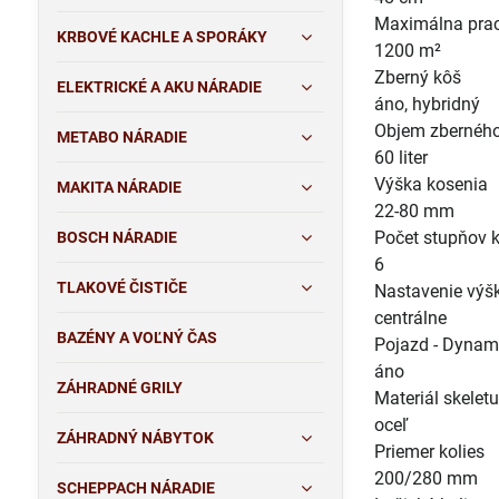
Maximálna pra
KRBOVÉ KACHLE A SPORÁKY
1200 m²
Zberný kôš
ELEKTRICKÉ A AKU NÁRADIE
áno, hybridný
Objem zbernéh
METABO NÁRADIE
60 liter
Výška kosenia
MAKITA NÁRADIE
22-80 mm
Počet stupňov 
BOSCH NÁRADIE
6
TLAKOVÉ ČISTIČE
Nastavenie výš
centrálne
BAZÉNY A VOĽNÝ ČAS
Pojazd - Dynami
áno
ZÁHRADNÉ GRILY
Materiál skelet
oceľ
ZÁHRADNÝ NÁBYTOK
Priemer kolies
200/280 mm
SCHEPPACH NÁRADIE