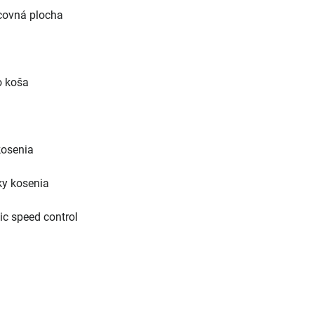
covná plocha
o koša
kosenia
ky kosenia
c speed control
u