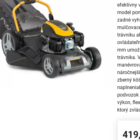
efektívny 
model pon
zadné vyh
mulčovace
trávniku a
ovládateľ
mm umožňu
trávnika.
manévrova
náročnejš
zberný kô
naplnenia
podvozok 
výkon, fle
ktorý zvlá
419