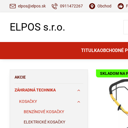
elpos@elpos.sk
0911472267
Obchod
ELPOS s.r.o.
TITULKA
OBCHODNÉ 
SKLADOM NA 
AKCIE
ZÁHRADNÁ TECHNIKA
KOSAČKY
BENZÍNOVÉ KOSAČKY
ELEKTRICKÉ KOSAČKY