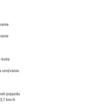
vanie
vanie
i koša
a umývanie
osti pojazdu
 3,7 km/h