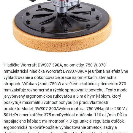
Hladička Worcraft DWS07-390A, na omietky, 750 W, 370
mmElektrická hladička Worcraft DWS07-390A je určená na efektívne
vyhladzovanie a dokončovacie práce na omietkach, stenách a
stropoch. Vďaka výkonu 750 W a veľkému kotúču s priemerom 370
mm zaisťuje rovnomerné a rýchle spracovanie povrchu. Tento model
je vybavený ergonomickou rukoväťou a 5 m dlhým káblom, ktorý
poskytuje maximálnu voľnosť pohybu pri práci.Vlastnosti
produktu:Model: DWS07-390AVýkon motora: 750 WNapätie: 230 V /
50 HzPriemer kotúča: 375 mmRýchlosť otáčania: 110 ot./min.Dĺžka
napájacieho kábla: 5 mHmotnosť: 4,3 kgFunkcie: regulácia otáčok,
ergonomická rukoväťPoužitie: vyhladzovanie omietok, sadry a