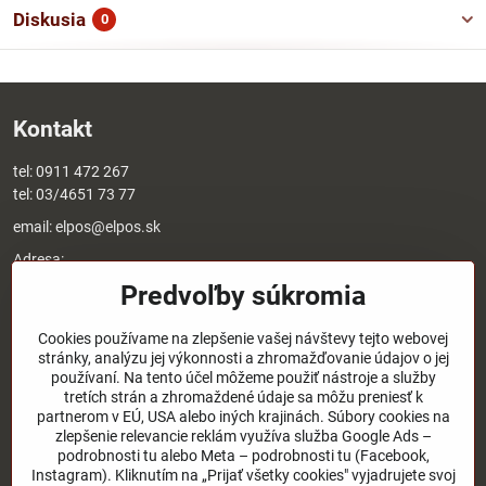
Diskusia
0
Kontakt
tel:
0911 472 267
tel:
03/4651 73 77
email:
elpos@elpos.sk
Adresa:
Štefánikova 1470/50c
Predvoľby súkromia
90501 Senica
Otváracie hodiny:
Cookies používame na zlepšenie vašej návštevy tejto webovej
stránky, analýzu jej výkonnosti a zhromažďovanie údajov o jej
8:00 - 17:00 pondelok - piatok
používaní. Na tento účel môžeme použiť nástroje a služby
8:00 - 12:00 sobota
tretích strán a zhromaždené údaje sa môžu preniesť k
Nedeľa - zatvorené
partnerom v EÚ, USA alebo iných krajinách. Súbory cookies na
zlepšenie relevancie reklám využíva služba Google Ads –
podrobnosti tu alebo Meta – podrobnosti tu (Facebook,
O nás
Instagram). Kliknutím na „Prijať všetky cookies" vyjadrujete svoj