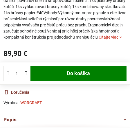
ďalších povrchov stien a stropovObsah balenia: 1ks plastový brúsny
kotúč, 1ks vyhladzovací brúsny kotúč, 1ks kombinovaný skrutkovač,
1ks brúsny papier #40Výhody:Výkonný motor pre plynulé a efektívne
brúsenieNastaviteľná rýchlosť pre rôzne druhy povrchovMožnosť
pripojenia vysávača pre čistú prácu bez prachuErgonomický dizajn
zaručuje pohodlné používanie aj pri dlhšej práciNízka hmotnosť a
kompaktná konštrukcia pre jednoduchú manipuláciu
Čítajte viac
89,90 €
Do košíka
Doručenia
Výrobca:
WORCRAFT
Popis