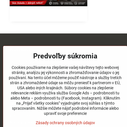
Kontakt
Predvoľby súkromia
tel:
0911 472 267
tel:
03/4651 73 77
Cookies používame na zlepšenie vašej návštevy tejto webovej
stránky, analýzu jej výkonnosti a zhromažďovanie údajov o jej
email:
elpos@elpos.sk
používaní. Na tento účel môžeme použiť nástroje a služby tretích
strán a zhromaždené údaje sa môžu preniesť k partnerom v EÚ,
Adresa:
USA alebo iných krajinách. Súbory cookies na zlepšenie
Štefánikova 1470/50c
relevancie reklám využíva služba Google Ads – podrobnosti tu
90501 Senica
alebo Meta – podrobnosti tu (Facebook, Instagram). Kliknutím
na „Prijať všetky cookies" vyjadrujete svoj súhlas s týmto
Otváracie hodiny:
spracovaním. Nižšie môžete nájsť podrobné informácie alebo
8:00 - 17:00 pondelok - piatok
upraviť svoje preferencie
8:00 - 12:00 sobota
Nedeľa - zatvorené
Zásady ochrany osobných údajov