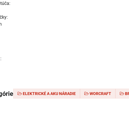
túča:
čky:
n
:
górie
ELEKTRICKÉ A AKU NÁRADIE
WORCRAFT
B