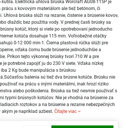
kutila. Elektrická uhlová brúska Worcraft AG08-115P je
 prácu s kovovým materiálom ale tiež betónom, či
. Uhlová brúska slúži na rezanie, čistenie a brúsenie kovov,
ebo dlaždíc bez použitia vody. V prednej časti brúsky sa
brúsny kotúč, ktorý si viete po opotrebovaní jednoducho
Priemer kotúča dosahuje 115 mm. Voľnobežné otáčky
ahujú 0-12 000 min-1. Čierna plastová rúčka slúži pre
hopenie, vďaka čomu bude brúsenie jednoduchšie a
ie. Príkon tejto výkonnej brúsky tvorí 710 W a pre
 je potrebné zapojiť ju do 230 V siete. Vďaka nízkej
 iba 2 Kg bude manipulácia s brúskou
á.Súčasťou balenia sú tiež dva brúsne kotúče. Brúsku nie
používať na prácu s inými materiálmi, inak hrozí riziko
nstva alebo poškodenia. Brúska sa tiež nesmie používať s
i typmi brúsnych kotúčov. Nie je vhodná na brúsenie za
ladiacich roztokov a na brúsenie a rezanie nebezpečných
v akým je napríklad azbest.
Čítajte viac