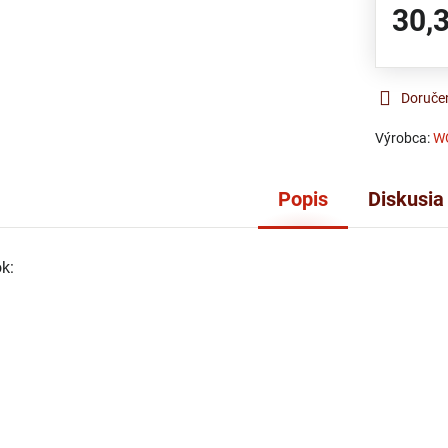
30,
Doruče
Výrobca:
W
Popis
Diskusia
k: