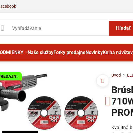
Facebook
Hľadať
PODMIENKY
Naše služby
Fotky predajne
Novinky
Kniha návštev
Úvod
EL
PREDAJNI
Brús
710W
PROM
Kvalitná 