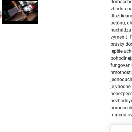
domáceho 
vhodná na
dlaždicami
betónu, al
nachádza 
vymeniť. 
brúsky dos
lepšie uc
pohodlnejš
fungovanie
hmotnosti
jednoduch
je vhodné 
nebezpeče
nevhodným
pomoci ch
materiálo