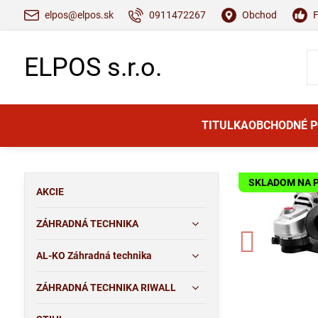
elpos@elpos.sk
0911472267
Obchod
ELPOS s.r.o.
TITULKA
OBCHODNÉ 
SKLADOM NA 
AKCIE
ZÁHRADNÁ TECHNIKA
AL-KO Záhradná technika
ZÁHRADNÁ TECHNIKA RIWALL