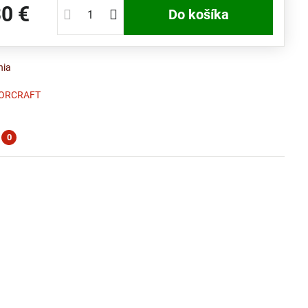
30 €
Do košíka
nia
ORCRAFT
0