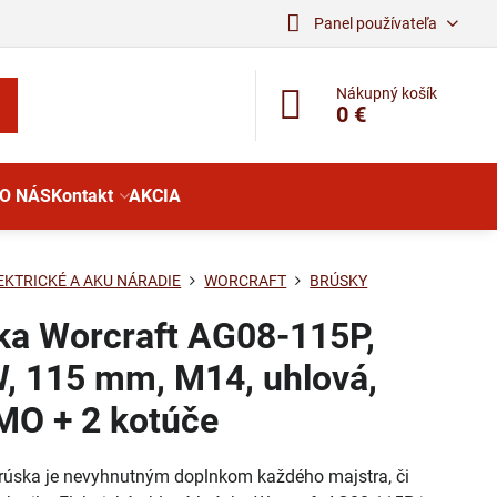
Panel používateľa
Nákupný košík
0 €
O NÁS
Kontakt
AKCIA
EKTRICKÉ A AKU NÁRADIE
WORCRAFT
BRÚSKY
ka Worcraft AG08-115P,
, 115 mm, M14, uhlová,
O + 2 kotúče
brúska je nevyhnutným doplnkom každého majstra, či