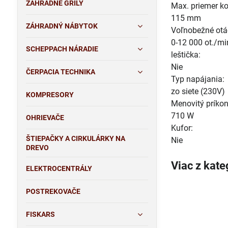
ZÁHRADNÉ GRILY
Max. priemer ko
115 mm
ZÁHRADNÝ NÁBYTOK
Voľnobežné otá
0-12 000 ot./mi
SCHEPPACH NÁRADIE
leštička:
Nie
ČERPACIA TECHNIKA
Typ napájania:
zo siete (230V)
KOMPRESORY
Menovitý príkon
710 W
OHRIEVAČE
Kufor:
ŠTIEPAČKY A CIRKULÁRKY NA
Nie
DREVO
Viac z kate
ELEKTROCENTRÁLY
POSTREKOVAČE
FISKARS