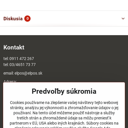
Diskusia
0
Kontakt
tel:
0911 472 267
tel:
03/4651 73 77
email:
elpos@elpos.sk
Adresa:
Štefánikova 1470/50c
Predvoľby súkromia
90501 Senica
Otváracie hodiny:
Cookies používame na zlepšenie vašej návštevy tejto webovej
stránky, analýzu jej výkonnosti a zhromažďovanie údajov o jej
8:00 - 17:00 pondelok - piatok
používaní. Na tento účel môžeme použiť nástroje a služby
8:00 - 12:00 sobota
tretích strán a zhromaždené údaje sa môžu preniesť k
Nedeľa - zatvorené
partnerom v EÚ, USA alebo iných krajinách. Súbory cookies na