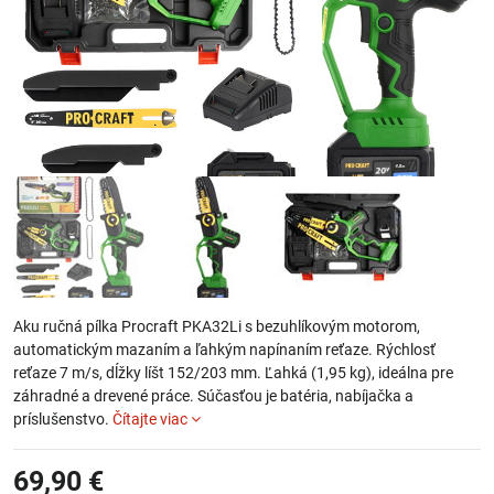
Aku ručná pílka Procraft PKA32Li s bezuhlíkovým motorom,
automatickým mazaním a ľahkým napínaním reťaze. Rýchlosť
reťaze 7 m/s, dĺžky líšt 152/203 mm. Ľahká (1,95 kg), ideálna pre
záhradné a drevené práce. Súčasťou je batéria, nabíjačka a
príslušenstvo.
Čítajte viac
69,90 €