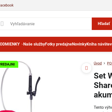
Facebook
Hľadať
PODMIENKY
Naše služby
Fotky predajne
Novinky
Kniha návštev
Úvod
PO
PREDAJNI
Set 
Shar
akum
Tento výh