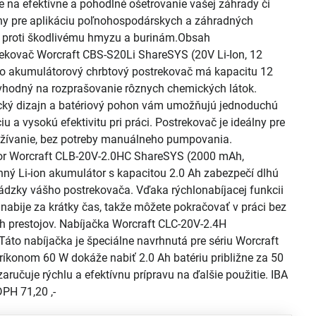
e na efektívne a pohodlné ošetrovanie vašej záhrady či
álny pre aplikáciu poľnohospodárskych a záhradných
í proti škodlivému hmyzu a burinám.Obsah
rekovač Worcraft CBS-S20Li ShareSYS (20V Li-Ion, 12
nto akumulátorový chrbtový postrekovač má kapacitu 12
e vhodný na rozprašovanie rôznych chemických látok.
ký dizajn a batériový pohon vám umožňujú jednoduchú
u a vysokú efektivitu pri práci. Postrekovač je ideálny pre
užívanie, bez potreby manuálneho pumpovania.
r Worcraft CLB-20V-2.0HC ShareSYS (2000 mAh,
ný Li-ion akumulátor s kapacitou 2.0 Ah zabezpečí dlhú
ádzky vášho postrekovača. Vďaka rýchlonabíjacej funkcii
 nabije za krátky čas, takže môžete pokračovať v práci bez
h prestojov. Nabíjačka Worcraft CLC-20V-2.4H
áto nabíjačka je špeciálne navrhnutá pre sériu Worcraft
ríkonom 60 W dokáže nabiť 2.0 Ah batériu približne za 50
zaručuje rýchlu a efektívnu prípravu na ďalšie použitie. IBA
PH 71,20 ,-