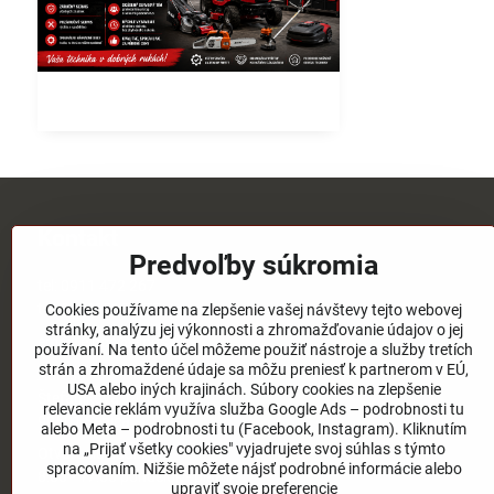
Kontakt
Predvoľby súkromia
tel:
0911 472 267
tel:
03/4651 73 77
Cookies používame na zlepšenie vašej návštevy tejto webovej
stránky, analýzu jej výkonnosti a zhromažďovanie údajov o jej
email:
elpos@elpos.sk
používaní. Na tento účel môžeme použiť nástroje a služby tretích
strán a zhromaždené údaje sa môžu preniesť k partnerom v EÚ,
Adresa:
USA alebo iných krajinách. Súbory cookies na zlepšenie
Štefánikova 1470/50c
relevancie reklám využíva služba Google Ads – podrobnosti tu
90501 Senica
alebo Meta – podrobnosti tu (Facebook, Instagram). Kliknutím
na „Prijať všetky cookies" vyjadrujete svoj súhlas s týmto
Otváracie hodiny:
spracovaním. Nižšie môžete nájsť podrobné informácie alebo
8:00 - 17:00 pondelok - piatok
upraviť svoje preferencie