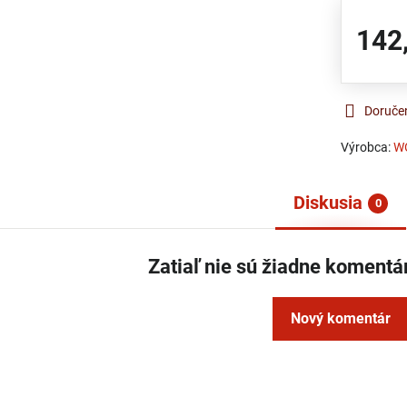
142
Doruče
Výrobca:
W
Diskusia
0
Zatiaľ nie sú žiadne komentá
Nový komentár