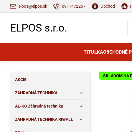
elpos@elpos.sk
0911472267
Obchod
ELPOS s.r.o.
TITULKA
OBCHODNÉ 
SKLADOM NA 
AKCIE
ZÁHRADNÁ TECHNIKA
AL-KO Záhradná technika
ZÁHRADNÁ TECHNIKA RIWALL