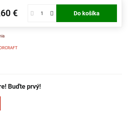
,60 €
Do košíka
nia
ORCRAFT
re! Buďte prvý!