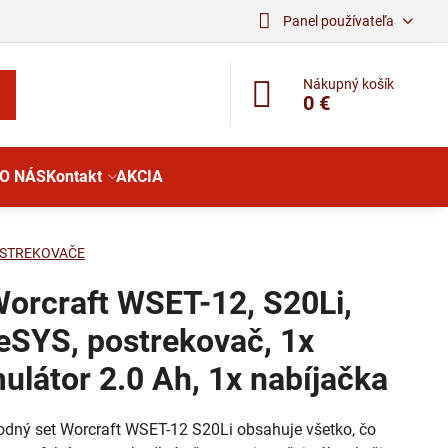
Panel používateľa
Nákupný košík
0 €
O NÁS
Kontakt
AKCIA
STREKOVAČE
Worcraft WSET-12, S20Li,
eSYS, postrekovač, 1x
ulátor 2.0 Ah, 1x nabíjačka
odný set Worcraft WSET-12 S20Li obsahuje všetko, čo