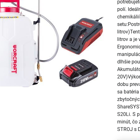
potrebujet
polí. Ide
chemikáli
setu:Post
litrov)Te
litrov a j
Ergonomic
manipuláci
dlhšie po
Akumuláto
20V)Výkon
dobu prev
sa batéria
zbytočnýc
ShareSYST
S20Li. S p
minút, čo 
STROJ s D