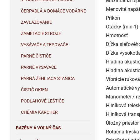
Maximálna tepl
Menovité napät
ČERPADLÁ A DOMÁCE VODÁRNE
Príkon
ZAVLAŽOVANIE
Otáčky (min-1)
ZAMETACIE STROJE
Hmotnosť
Dĺžka sieťovéh
VYSÁVAČE A TEPOVAČE
Dĺžka vysokotl
PARNÉ ČISTIČE
Hladina akusti
PARNÉ VYSÁVAČE
Hladina akusti
PARNÁ ŽEHLIACA STANICA
Vibrácie rukovä
Automatické vy
ČISTIČ OKIEN
Manometer / re
PODLAHOVÉ LEŠTIČE
Hliníková teles
CHÉMIA KARCHER
Hliníková trans
Úložný priestor
BAZÉNY A VOĽNÝ ČAS
Rotačná tryska