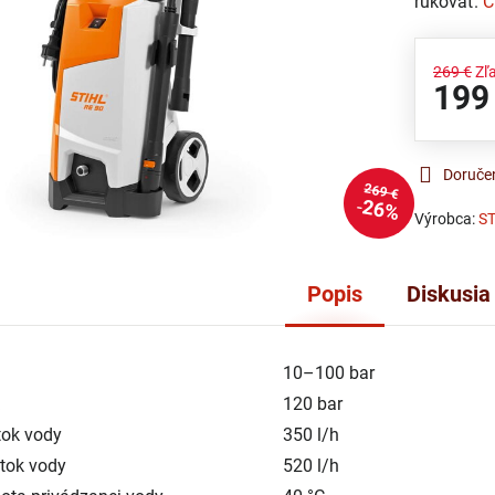
rukoväť.
Č
269 €
Zľ
199
Doruče
269 €
26%
Výrobca:
S
Popis
Diskusia
10–100 bar
k
120 bar
tok vody
350 l/h
tok vody
520 l/h