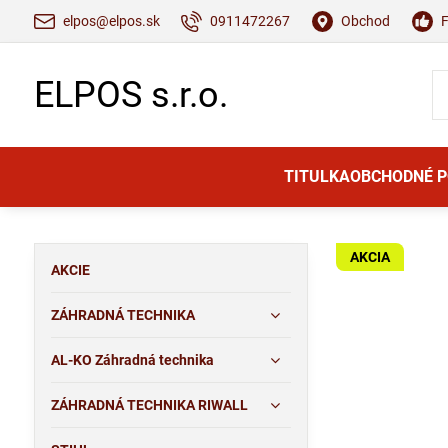
elpos@elpos.sk
0911472267
Obchod
ELPOS s.r.o.
TITULKA
OBCHODNÉ 
AKCIA
AKCIE
ZÁHRADNÁ TECHNIKA
AL-KO Záhradná technika
ZÁHRADNÁ TECHNIKA RIWALL