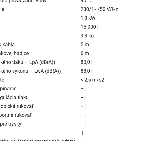
ota privádzanej vody
40 °C
ie
230/1~/50 V/Hz
1,8 kW
15.000 |
9,8 kg
o kábla
5 m
akovej hadice
6 m
ckého tlaku – LpA (dB(A))
80,0 |
ckého výkonu – LwA (dB(A))
88,0 |
te
< 2,5 m/s2
pínanie
– |
gulácia tlaku
– |
kopická rukoväť
– |
portná rukoväť
– |
 pre trysky
– |
|