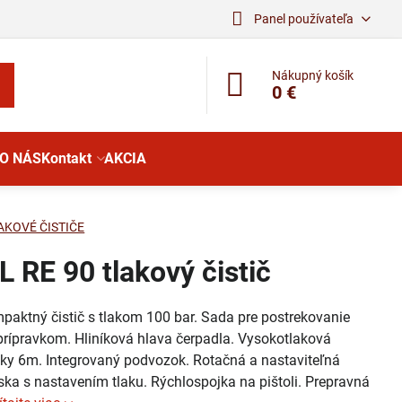
Panel používateľa
Nákupný košík
0 €
O NÁS
Kontakt
AKCIA
AKOVÉ ČISTIČE
 RE 90 tlakový čistič
paktný čistič s tlakom 100 bar. Sada pre postrekovanie
prípravkom. Hliníková hlava čerpadla. Vysokotlaková
žky 6m. Integrovaný podvozok. Rotačná a nastaviteľná
ska s nastavením tlaku. Rýchlospojka na pištoli. Prepravná