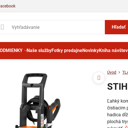
Facebook
Hľadať
PODMIENKY
Naše služby
Fotky predajne
Novinky
Kniha návštev
Úvod
TL
STIHL
Ľahký kom
čistiacim 
hadica dĺ
plochá try