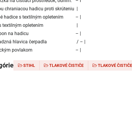
žka na čistiaci prostriedok, odním.
– l
ou chraniacou hadicu proti skrúteniu
|
é hadice s textilným opletením
– |
s textilným opletením
|
bon na hadicu
– |
dzná hlavica čerpadla
/ – |
mickým povlakom
– |
górie
STIHL
TLAKOVÉ ČISTIČE
TLAKOVÉ ČISTIČ