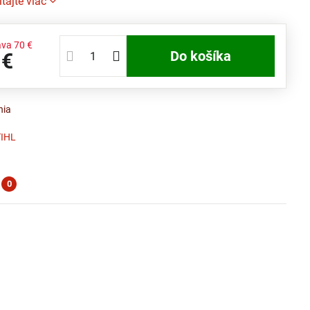
ítajte viac
ava
70 €
Do košíka
 €
nia
TIHL
0