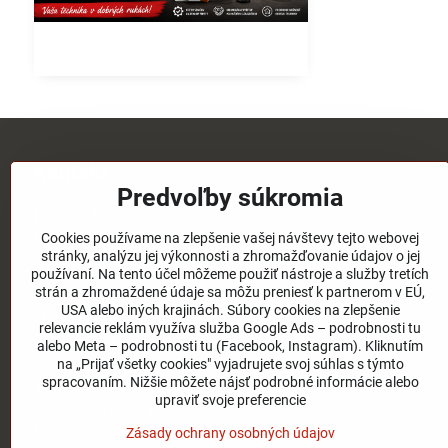
Kontakt
Predvoľby súkromia
tel:
0911 472 267
tel:
03/4651 73 77
Cookies používame na zlepšenie vašej návštevy tejto webovej
stránky, analýzu jej výkonnosti a zhromažďovanie údajov o jej
email:
elpos@elpos.sk
používaní. Na tento účel môžeme použiť nástroje a služby tretích
strán a zhromaždené údaje sa môžu preniesť k partnerom v EÚ,
Adresa:
USA alebo iných krajinách. Súbory cookies na zlepšenie
Štefánikova 1470/50c
relevancie reklám využíva služba Google Ads – podrobnosti tu
90501 Senica
alebo Meta – podrobnosti tu (Facebook, Instagram). Kliknutím
na „Prijať všetky cookies" vyjadrujete svoj súhlas s týmto
Otváracie hodiny:
spracovaním. Nižšie môžete nájsť podrobné informácie alebo
8:00 - 17:00 pondelok - piatok
upraviť svoje preferencie
8:00 - 12:00 sobota
Nedeľa - zatvorené
Zásady ochrany osobných údajov