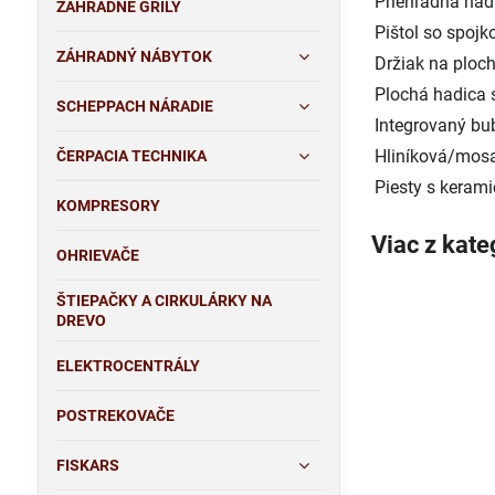
Priehľadná nádr
ZÁHRADNÉ GRILY
Pištol so spojk
ZÁHRADNÝ NÁBYTOK
Držiak na ploch
Plochá hadica 
SCHEPPACH NÁRADIE
Integrovaný bu
Hliníková/mosa
ČERPACIA TECHNIKA
Piesty s kera
KOMPRESORY
Viac z kate
OHRIEVAČE
ŠTIEPAČKY A CIRKULÁRKY NA
DREVO
ELEKTROCENTRÁLY
POSTREKOVAČE
FISKARS