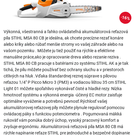
16%
Výkonná, všestranná a ľahko ovládateľná akumulátorová reťazová
píla STIHL MSA 80 CB je ideálna, ak chcete precízne rezať konáre
alebo kríky alebo rúbať menšie stromy vo vašej záhrade alebo na
vašom pozemku . Môžete ju tiež použiť na rýchle a efektívne
manuálne práce,ako je opracovanie dreva alebo rezanie reziva .
STIHL MSA 80 CB pracuje s batériami zo systému STIHL AK a je tak
tichá, že pílu môžete používať bez ochrany sluchu a v priestoroch
citlivých na hluk .Vďaka štandardnej reznej súprave s pílovou
reťazou 1/4″ P Picco Micro 3 (PM3) a vodiacou lištou 35 cm STIHL
Light 01 môžete spoľahlivo vykonávať čisté a hladké rezy. Nízka
hmotnosť systému a výkonná energia -účinný EC motor zaisťuje
optimálne vyváženie a potrebnú pevnosť.Rýchlosť vašej
akumulátorovej reťazovej píly môžete plynule regulovať pomocou
ovládacej páky s funkciou potenciometra . Pogumovaná mäkká
rukoväť vám ponúka dobrý úchop, vysoký pracovný komfort a
zvyšuje ergonómiu. Akumulátorová reťazová píla MSA 80 CB má
rýchle napínanie reťaze STIHL pre jednoduché a bezpečné dopínanie