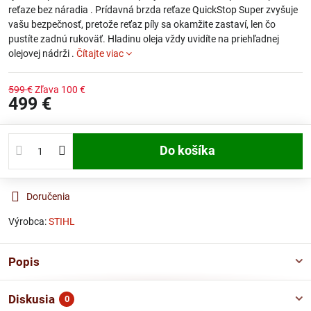
reťaze bez náradia . Prídavná brzda reťaze QuickStop Super zvyšuje
vašu bezpečnosť, pretože reťaz píly sa okamžite zastaví, len čo
pustíte zadnú rukoväť. Hladinu oleja vždy uvidíte na priehľadnej
olejovej nádrži .
Čítajte viac
599 €
Zľava
100 €
499 €
Do košíka
Doručenia
Výrobca:
STIHL
Popis
Diskusia
0