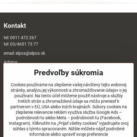
Kontakt
tel:
0911 472 267
tel:
03/4651 73 77
email:
elpos@elpos.sk
Adresa:
Štefánikova 1470/50c
Predvoľby súkromia
90501 Senica
Otváracie hodiny:
Cookies používame na zlepšenie vašej návštevy tejto webovej
stránky, analýzu jej výkonnosti a zhromažďovanie údajov o jej
8:00 - 17:00 pondelok - piatok
používaní. Na tento účel môžeme použiť nástroje a služby
8:00 - 12:00 sobota
tretích strán a zhromaždené údaje sa môžu preniesť k
Nedeľa - zatvorené
partnerom v EÚ, USA alebo iných krajinách. Súbory cookies na
zlepšenie relevancie reklám využíva služba Google Ads –
podrobnosti tu alebo Meta – podrobnosti tu (Facebook,
O nás
Instagram). Kliknutím na „Prijať všetky cookies" vyjadrujete svoj
súhlas s týmto spracovaním. Nižšie môžete nájsť podrobné
Užitočné odkazy
informácie alebo upraviť svoje preferencie