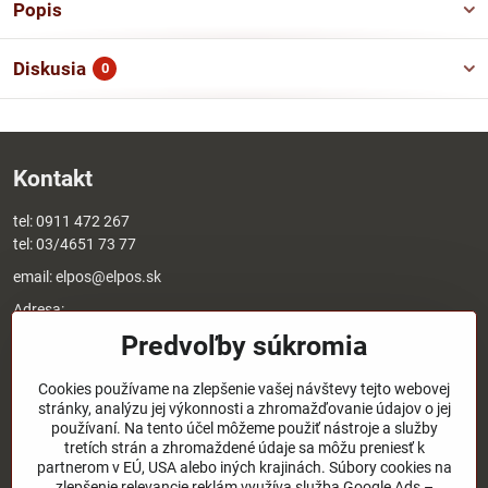
Popis
Diskusia
0
Kontakt
tel:
0911 472 267
tel:
03/4651 73 77
email:
elpos@elpos.sk
Adresa:
Štefánikova 1470/50c
Predvoľby súkromia
90501 Senica
Otváracie hodiny:
Cookies používame na zlepšenie vašej návštevy tejto webovej
stránky, analýzu jej výkonnosti a zhromažďovanie údajov o jej
8:00 - 17:00 pondelok - piatok
používaní. Na tento účel môžeme použiť nástroje a služby
8:00 - 12:00 sobota
tretích strán a zhromaždené údaje sa môžu preniesť k
Nedeľa - zatvorené
partnerom v EÚ, USA alebo iných krajinách. Súbory cookies na
zlepšenie relevancie reklám využíva služba Google Ads –