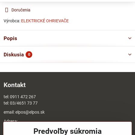
Doručenia
Výrobca:
ELEKTRICKÉ OHRIEVAČE
Popis
Diskusia
0
Kontakt
tel:
0911 472 267
tel:
03/4651 73 77
email:
elpos@elpos.sk
Adresa:
Štefánikova 1470/50c
Predvoľby súkromia
90501 Senica