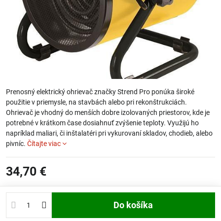
Prenosný elektrický ohrievač značky Strend Pro ponúka široké
použitie v priemysle, na stavbách alebo pri rekonštrukciách.
Ohrievač je vhodný do menších dobre izolovaných priestorov, kde je
potrebné v krátkom čase dosiahnuť zvýšenie teploty. Využijú ho
napríklad maliari, či inštalatéri pri vykurovaní skladov, chodieb, alebo
pivníc.
Čítajte viac
34,70 €
Do košíka