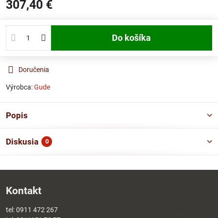
307,40 €
Do košíka
Doručenia
Výrobca:
Gude
Popis
Diskusia
0
Kontakt
tel:
0911 472 267