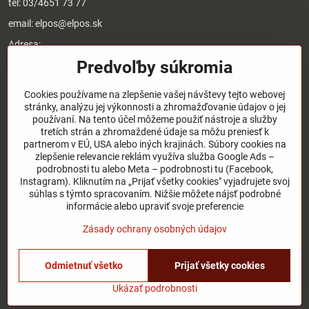
tel:
03/4651 73 77
email:
elpos@elpos.sk
Adresa:
Štefánikova 1470/50c
Predvoľby súkromia
90501 Senica
Otváracie hodiny:
Cookies používame na zlepšenie vašej návštevy tejto webovej
stránky, analýzu jej výkonnosti a zhromažďovanie údajov o jej
8:00 - 17:00 pondelok - piatok
používaní. Na tento účel môžeme použiť nástroje a služby
8:00 - 12:00 sobota
tretích strán a zhromaždené údaje sa môžu preniesť k
Nedeľa - zatvorené
partnerom v EÚ, USA alebo iných krajinách. Súbory cookies na
zlepšenie relevancie reklám využíva služba Google Ads –
podrobnosti tu alebo Meta – podrobnosti tu (Facebook,
O nás
Instagram). Kliknutím na „Prijať všetky cookies" vyjadrujete svoj
súhlas s týmto spracovaním. Nižšie môžete nájsť podrobné
Užitočné odkazy
informácie alebo upraviť svoje preferencie
Zásady ochrany osobných údajov
©
2026
Copyright
Odmietnuť všetko
Prijať všetky cookies
Predvoľby súkromia
Zásady ochrany osobných údajov
Stav objednávky
Ukázať podrobnosti
Vytvorené pomocou:
BiznisWeb.sk