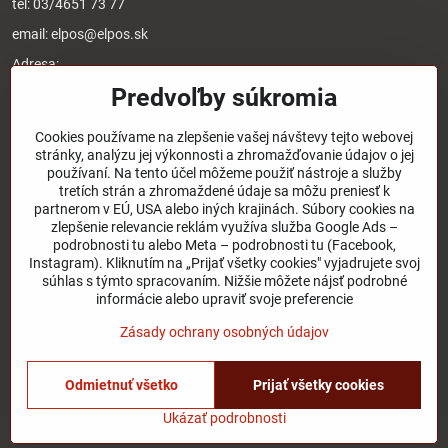
tel:
03/4651 73 77
email:
elpos@elpos.sk
Adresa:
Štefánikova 1470/50c
Predvoľby súkromia
90501 Senica
Otváracie hodiny:
Cookies používame na zlepšenie vašej návštevy tejto webovej
stránky, analýzu jej výkonnosti a zhromažďovanie údajov o jej
8:00 - 17:00 pondelok - piatok
používaní. Na tento účel môžeme použiť nástroje a služby
8:00 - 12:00 sobota
tretích strán a zhromaždené údaje sa môžu preniesť k
Nedeľa - zatvorené
partnerom v EÚ, USA alebo iných krajinách. Súbory cookies na
zlepšenie relevancie reklám využíva služba Google Ads –
podrobnosti tu alebo Meta – podrobnosti tu (Facebook,
O nás
Instagram). Kliknutím na „Prijať všetky cookies" vyjadrujete svoj
súhlas s týmto spracovaním. Nižšie môžete nájsť podrobné
Užitočné odkazy
informácie alebo upraviť svoje preferencie
Zásady ochrany osobných údajov
©
2026
Copyright
Odmietnuť všetko
Prijať všetky cookies
Predvoľby súkromia
Zásady ochrany osobných údajov
Stav objednávky
Ukázať podrobnosti
Vytvorené pomocou:
BiznisWeb.sk