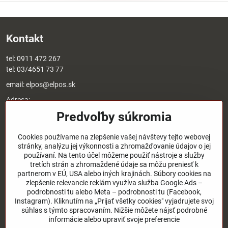
Kontakt
tel:
0911 472 267
tel:
03/4651 73 77
email:
elpos@elpos.sk
Adresa:
Štefánikova 1470/50c
Predvoľby súkromia
90501 Senica
Otváracie hodiny:
Cookies používame na zlepšenie vašej návštevy tejto webovej
stránky, analýzu jej výkonnosti a zhromažďovanie údajov o jej
8:00 - 17:00 pondelok - piatok
používaní. Na tento účel môžeme použiť nástroje a služby
8:00 - 12:00 sobota
tretích strán a zhromaždené údaje sa môžu preniesť k
Nedeľa - zatvorené
partnerom v EÚ, USA alebo iných krajinách. Súbory cookies na
zlepšenie relevancie reklám využíva služba Google Ads –
podrobnosti tu alebo Meta – podrobnosti tu (Facebook,
O nás
Instagram). Kliknutím na „Prijať všetky cookies" vyjadrujete svoj
súhlas s týmto spracovaním. Nižšie môžete nájsť podrobné
Užitočné odkazy
informácie alebo upraviť svoje preferencie