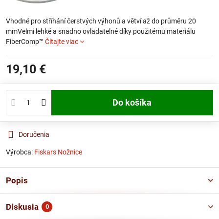
Vhodné pro stříhání čerstvých výhonů a větví až do průměru 20
mmVelmi lehké a snadno ovladatelné díky použitému materiálu
FiberComp™
Čítajte viac
19,10 €
Do košíka
Doručenia
Výrobca:
Fiskars Nožnice
Popis
Diskusia
0