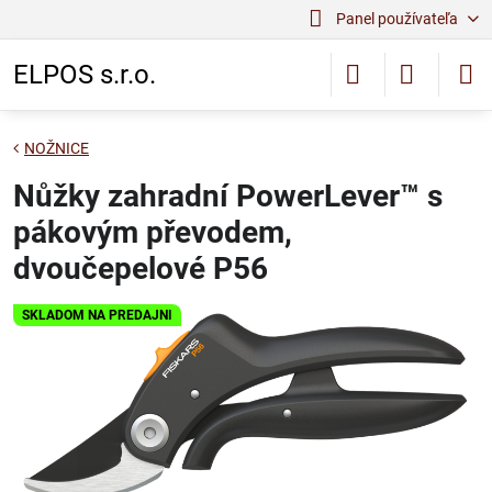
Panel používateľa
ELPOS s.r.o.
NOŽNICE
Nůžky zahradní PowerLever™ s
pákovým převodem,
dvoučepelové P56
SKLADOM NA PREDAJNI