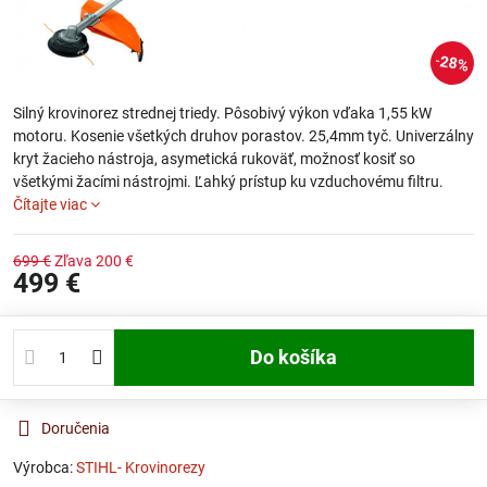
28%
Silný krovinorez strednej triedy. Pôsobivý výkon vďaka 1,55 kW
motoru. Kosenie všetkých druhov porastov. 25,4mm tyč. Univerzálny
kryt žacieho nástroja, asymetická rukoväť, možnosť kosiť so
všetkými žacími nástrojmi. Ľahký prístup ku vzduchovému filtru.
Čítajte viac
699 €
Zľava
200 €
499 €
Do košíka
Doručenia
Výrobca:
STIHL- Krovinorezy