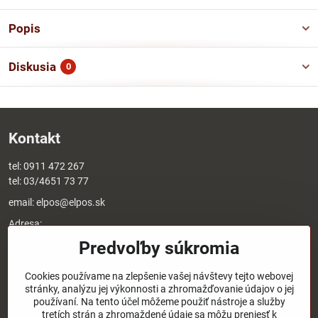
Popis
Diskusia
0
Kontakt
tel:
0911 472 267
tel:
03/4651 73 77
email:
elpos@elpos.sk
Adresa:
Štefánikova 1470/50c
Predvoľby súkromia
90501 Senica
Otváracie hodiny:
Cookies používame na zlepšenie vašej návštevy tejto webovej
stránky, analýzu jej výkonnosti a zhromažďovanie údajov o jej
8:00 - 17:00 pondelok - piatok
používaní. Na tento účel môžeme použiť nástroje a služby
8:00 - 12:00 sobota
tretích strán a zhromaždené údaje sa môžu preniesť k