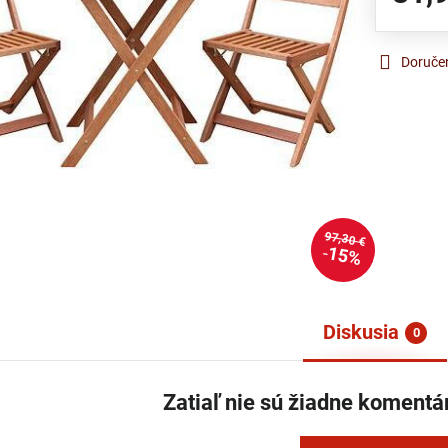
Doruče
97,30 €
15%
Diskusia
0
Zatiaľ nie sú žiadne komentá