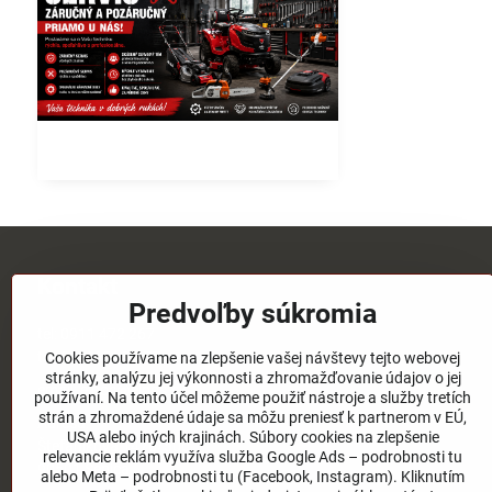
Kontakt
Predvoľby súkromia
tel:
0911 472 267
tel:
03/4651 73 77
Cookies používame na zlepšenie vašej návštevy tejto webovej
stránky, analýzu jej výkonnosti a zhromažďovanie údajov o jej
email:
elpos@elpos.sk
používaní. Na tento účel môžeme použiť nástroje a služby tretích
strán a zhromaždené údaje sa môžu preniesť k partnerom v EÚ,
Adresa:
USA alebo iných krajinách. Súbory cookies na zlepšenie
Štefánikova 1470/50c
relevancie reklám využíva služba Google Ads – podrobnosti tu
90501 Senica
alebo Meta – podrobnosti tu (Facebook, Instagram). Kliknutím