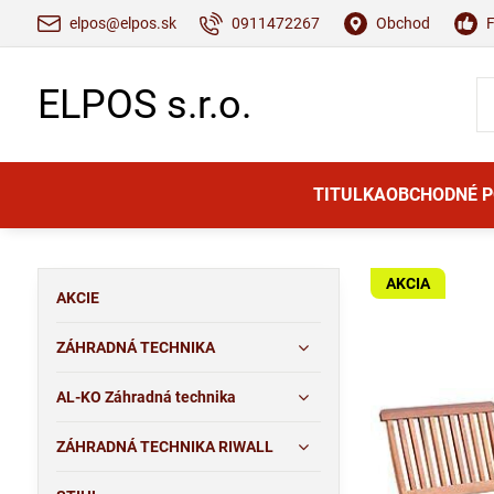
elpos@elpos.sk
0911472267
Obchod
ELPOS s.r.o.
TITULKA
OBCHODNÉ 
AKCIA
AKCIE
ZÁHRADNÁ TECHNIKA
AL-KO Záhradná technika
ZÁHRADNÁ TECHNIKA RIWALL