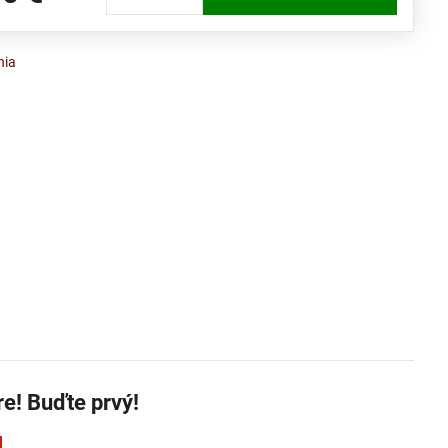
nia
re! Buďte prvý!