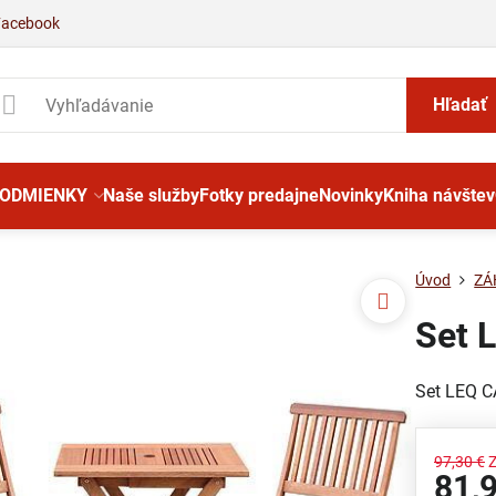
Facebook
Hľadať
PODMIENKY
Naše služby
Fotky predajne
Novinky
Kniha návštev
Úvod
ZÁ
Set 
Set LEQ C
97,30 €
81,