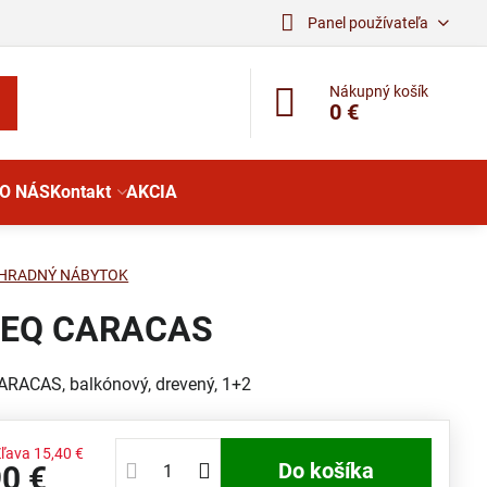
Panel používateľa
Nákupný košík
0 €
O NÁS
Kontakt
AKCIA
HRADNÝ NÁBYTOK
LEQ CARACAS
ARACAS, balkónový, drevený, 1+2
Zľava
15,40 €
Do košíka
90 €