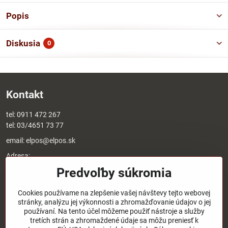
Popis
Diskusia
0
Kontakt
tel:
0911 472 267
tel:
03/4651 73 77
email:
elpos@elpos.sk
Adresa:
Štefánikova 1470/50c
Predvoľby súkromia
90501 Senica
Otváracie hodiny:
Cookies používame na zlepšenie vašej návštevy tejto webovej
stránky, analýzu jej výkonnosti a zhromažďovanie údajov o jej
8:00 - 17:00 pondelok - piatok
používaní. Na tento účel môžeme použiť nástroje a služby
8:00 - 12:00 sobota
tretích strán a zhromaždené údaje sa môžu preniesť k
Nedeľa - zatvorené