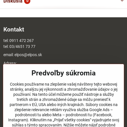
Diskusia
0
Kontakt
tel:
0911 472 267
tel:
03/4651 73 77
email:
elpos@elpos.sk
Adresa:
Štefánikova 1470/50c
Predvoľby súkromia
90501 Senica
Otváracie hodiny:
Cookies používame na zlepšenie vašej návštevy tejto webovej
stránky, analýzu jej výkonnosti a zhromažďovanie údajov o jej
8:00 - 17:00 pondelok - piatok
používaní. Na tento účel môžeme použiť nástroje a služby
8:00 - 12:00 sobota
tretích strán a zhromaždené údaje sa môžu preniesť k
Nedeľa - zatvorené
partnerom v EÚ, USA alebo iných krajinách. Súbory cookies na
zlepšenie relevancie reklám využíva služba Google Ads –
O nás
podrobnosti tu alebo Meta – podrobnosti tu (Facebook,
Instagram). Kliknutím na „Prijať všetky cookies" vyjadrujete svoj
súhlas s týmto spracovaním. Nižšie môžete nájsť podrobné