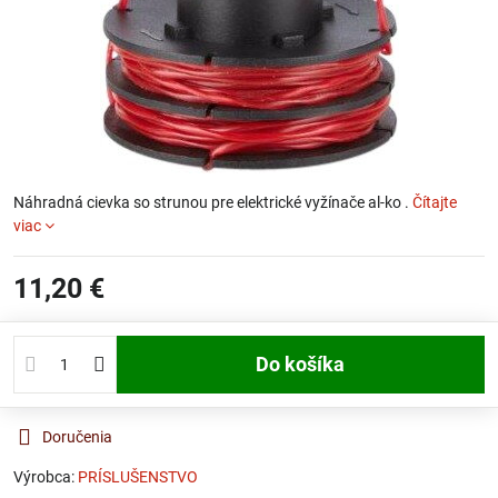
Náhradná cievka so strunou pre elektrické vyžínače al-ko .
Čítajte
viac
11,20 €
Do košíka
Doručenia
Výrobca:
PRÍSLUŠENSTVO