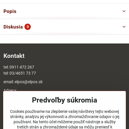
Popis
Diskusia
0
Kontakt
tel:
0911 472 267
tel:
03/4651 73 77
email:
elpos@elpos.sk
Adresa:
Štefánikova 1470/50c
Predvoľby súkromia
90501 Senica
Otváracie hodiny:
Cookies používame na zlepšenie vašej návštevy tejto webovej
stránky, analýzu jej výkonnosti a zhromažďovanie údajov o jej
8:00 - 17:00 pondelok - piatok
používaní. Na tento účel môžeme použiť nástroje a služby
8:00 - 12:00 sobota
tretích strán a zhromaždené údaje sa môžu preniesť k