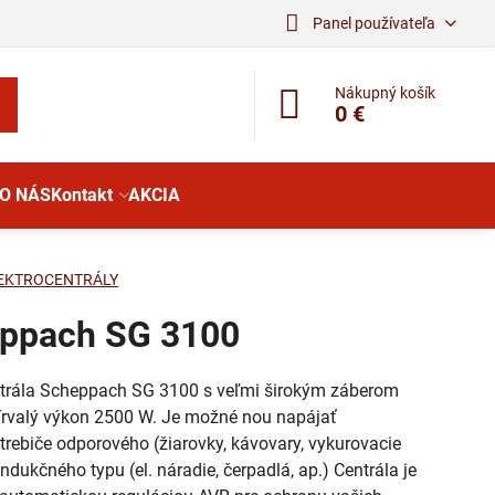
Panel používateľa
Nákupný košík
0 €
O NÁS
Kontakt
AKCIA
EKTROCENTRÁLY
ppach SG 3100
ntrála Scheppach SG 3100 s veľmi širokým záberom
 Trvalý výkon 2500 W. Je možné nou napájať
trebiče odporového (žiarovky, kávovary, vykurovacie
 indukčného typu (el. náradie, čerpadlá, ap.) Centrála je