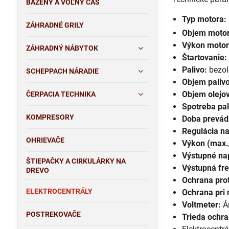
BAZÉNY A VOĽNÝ ČAS
Typ motora:
ZÁHRADNÉ GRILY
Objem motor
Výkon motor
ZÁHRADNÝ NÁBYTOK
Štartovanie:
Palivo:
bezol
SCHEPPACH NÁRADIE
Objem palivo
Objem olejov
ČERPACIA TECHNIKA
Spotreba pal
KOMPRESORY
Doba prevád
Regulácia na
OHRIEVAČE
Výkon (max./
Výstupné nap
ŠTIEPAČKY A CIRKULÁRKY NA
Výstupná fre
DREVO
Ochrana prot
ELEKTROCENTRÁLY
Ochrana pri 
Voltmeter:
Á
POSTREKOVAČE
Trieda ochra