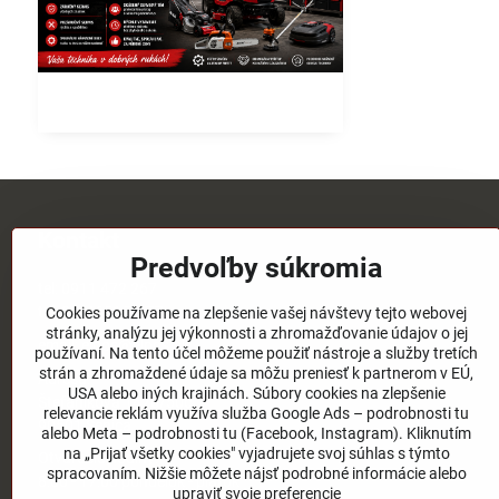
Kontakt
Predvoľby súkromia
tel:
0911 472 267
tel:
03/4651 73 77
Cookies používame na zlepšenie vašej návštevy tejto webovej
stránky, analýzu jej výkonnosti a zhromažďovanie údajov o jej
email:
elpos@elpos.sk
používaní. Na tento účel môžeme použiť nástroje a služby tretích
strán a zhromaždené údaje sa môžu preniesť k partnerom v EÚ,
Adresa:
USA alebo iných krajinách. Súbory cookies na zlepšenie
Štefánikova 1470/50c
relevancie reklám využíva služba Google Ads – podrobnosti tu
90501 Senica
alebo Meta – podrobnosti tu (Facebook, Instagram). Kliknutím
na „Prijať všetky cookies" vyjadrujete svoj súhlas s týmto
Otváracie hodiny:
spracovaním. Nižšie môžete nájsť podrobné informácie alebo
8:00 - 17:00 pondelok - piatok
upraviť svoje preferencie