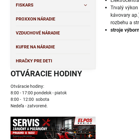
Elektrocentr
FISKARS
Trvalý výkon
kávovary ap.)
PROXXON NÁRADIE
rozbehu a str
stroje výbor
VZDUCHOVÉ NÁRADIE
KUFRE NA NÁRADIE
HRAČKY PRE DETI
OTVÁRACIE HODINY
Otváracie hodiny:
8:00 - 17:00 pondelok - piatok
8:00 - 12:00 sobota
Nedeľa - zatvorené.