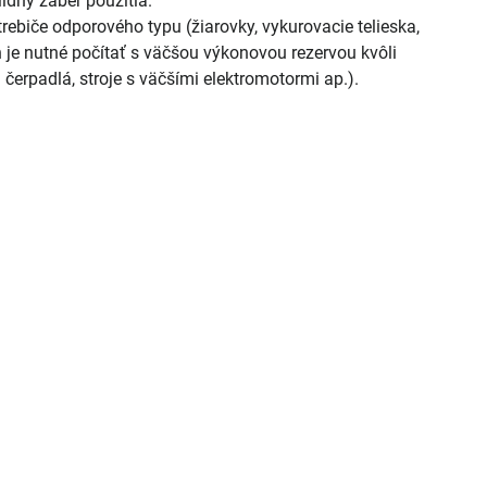
dny záber použitia.
ebiče odporového typu (žiarovky, vykurovacie telieska,
ch je nutné počítať s väčšou výkonovou rezervou kvôli
. čerpadlá, stroje s väčšími elektromotormi ap.).