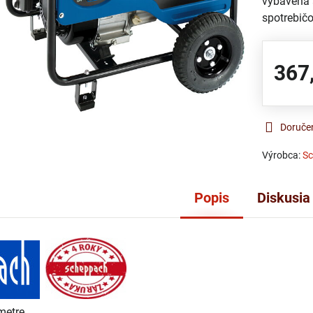
vybavená 
spotrebič
367
Doruče
Výrobca:
S
Popis
Diskusia
metre