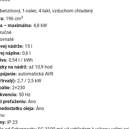
benzínový, 1-valec, 4-takt, vzduchom chladený
3
a:
196 cm
a – maximálna:
4,8 kW
ručné
ovnaté
vej nádrže:
15 l
ej náplne:
0,6 l
iva:
0,54 l / kWh
zky na nádrž:
až 10,9 hod
pájanie:
automatická AVR
trvalý):
2,7 / 2,5 kW
ätie:
2×230
kvencia:
50 Hz
i preťaženiu:
Áno
nedostatku oleja:
Áno
no
ny:
IP 23