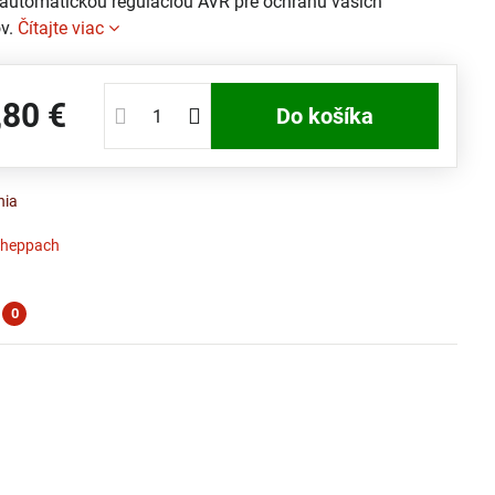
automatickou reguláciou AVR pre ochranu vašich
ov.
Čítajte viac
,80 €
Do košíka
nia
cheppach
0