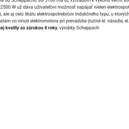
ála od Scheppachu SG 3100 má už vzhľadom k výkonu veľmi solí
 2500 W už dáva užívateľovi možnosť napájať nielen elektrospotr
, ale aj celú škálu elektrospotrebičov indukčného typu, u ktorý
atám vo vinutí elektromotora pri prevádzke (ručné el. náradie, el
nej kvality so zárukou 4 roky
, výrobky Scheppach