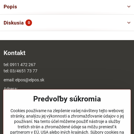
Popis
Diskusia
0
Kontakt
tel:
0911 472 267
tel:
03/4651 73 77
email:
elpos@elpos.sk
Adresa:
Štefánikova 1470/50c
Predvoľby súkromia
90501 Senica
Otváracie hodiny:
Cookies používame na zlepšenie vašej návštevy tejto webovej
stránky, analýzu jej výkonnosti a zhromažďovanie údajov o jej
8:00 - 17:00 pondelok - piatok
používaní. Na tento účel môžeme použiť nástroje a služby
8:00 - 12:00 sobota
tretích strán a zhromaždené údaje sa môžu preniesť k
Nedeľa - zatvorené
partnerom v EÚ, USA alebo iných krajinách. Súbory cookies na