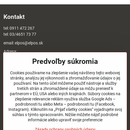
Kontakt
tel:
0911 472 267
tel:
03/4651 73 77
email:
elpos@elpos.sk
Adresa:
Štefánikova 1470/50c
Predvoľby súkromia
90501 Senica
Otváracie hodiny:
Cookies používame na zlepšenie vašej návštevy tejto webovej
stránky, analýzu jej výkonnosti a zhromažďovanie údajov o jej
8:00 - 17:00 pondelok - piatok
používaní. Na tento účel môžeme použiť nástroje a služby
8:00 - 12:00 sobota
tretích strán a zhromaždené údaje sa môžu preniesť k
Nedeľa - zatvorené
partnerom v EÚ, USA alebo iných krajinách. Súbory cookies na
zlepšenie relevancie reklám využíva služba Google Ads –
podrobnosti tu alebo Meta – podrobnosti tu (Facebook,
O nás
Instagram). Kliknutím na „Prijať všetky cookies" vyjadrujete svoj
súhlas s týmto spracovaním. Nižšie môžete nájsť podrobné
Užitočné odkazy
informácie alebo upraviť svoje preferencie
Zásady ochrany osobných údajov