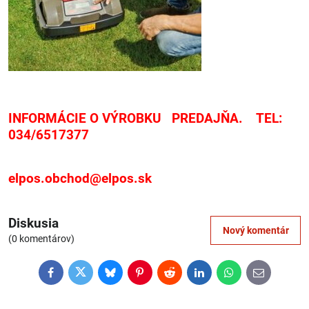
INFORMÁCIE O VÝROBKU PREDAJŇA. TEL:
034/6517377
elpos.obchod@elpos.sk
Diskusia
Nový komentár
(0 komentárov)
Facebook
Twitter
Bluesky
Pinterest
Reddit
LinkedIn
WhatsApp
E-
mail