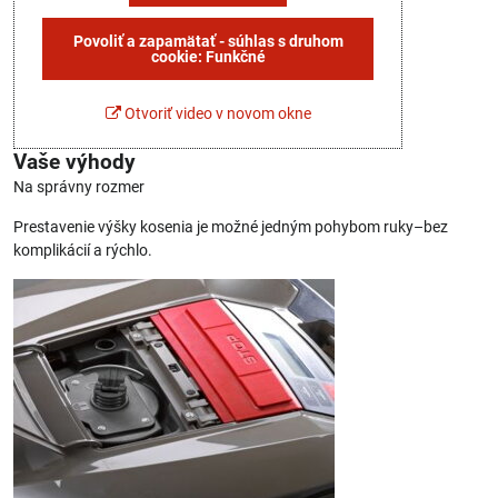
Povoliť a zapamätať - súhlas s druhom
cookie: Funkčné
Otvoriť video v novom okne
Vaše výhody
Na správny rozmer
Prestavenie výšky kosenia je možné jedným pohybom ruky–bez
komplikácií a rýchlo.