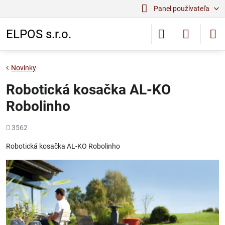
Panel používateľa
ELPOS s.r.o.
Novinky
Robotická kosačka AL-KO
Robolinho
Počet
3562
zobrazení
Robotická kosačka AL-KO Robolinho