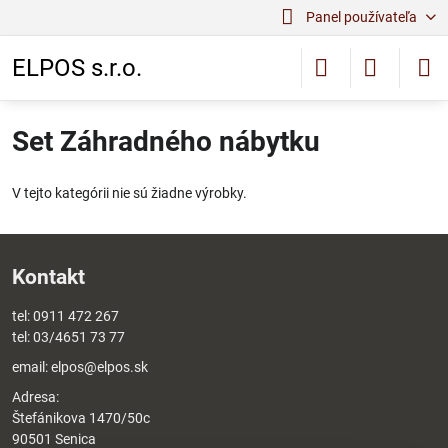
Panel používateľa
ELPOS s.r.o.
Set Záhradného nábytku
V tejto kategórii nie sú žiadne výrobky.
Kontakt
tel:
0911 472 267
tel:
03/4651 73 77
email:
elpos@elpos.sk
Adresa:
Štefánikova 1470/50c
90501 Senica