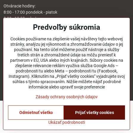
Otváracie hodiny:
8:00 - 17:00 pondelok - piatok
8:00 - 12:00 sobota
Nedeľa - zatvorené
Predvoľby súkromia
O nás
Cookies používame na zlepšenie vašej návštevy tejto webovej
stránky, analýzu jej výkonnosti a zhromažďovanie údajov o jej
používaní. Na tento účel môžeme použiť nástroje a služby
Užitočné odkazy
tretích strán a zhromaždené údaje sa môžu preniesť k
partnerom v EÚ, USA alebo iných krajinách. Súbory cookies na
zlepšenie relevancie reklám využíva služba Google Ads –
podrobnosti tu alebo Meta – podrobnosti tu (Facebook,
©
2026
Copyright
Instagram). Kliknutím na „Prijať všetky cookies" vyjadrujete svoj
Predvoľby súkromia
Zásady ochrany osobných údajov
súhlas s týmto spracovaním. Nižšie môžete nájsť podrobné
Stav objednávky
informácie alebo upraviť svoje preferencie
Vytvorené pomocou:
BiznisWeb.sk
Zásady ochrany osobných údajov
Odmietnuť všetko
Prijať všetky cookies
Ukázať podrobnosti