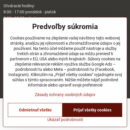
Otváracie hodiny:
8:00 - 17:00 pondelok - piatok
8:00 - 12:00 sobota
Nedeľa - zatvorené
Predvoľby súkromia
O nás
Cookies používame na zlepšenie vašej návštevy tejto webovej
stránky, analýzu jej výkonnosti a zhromažďovanie údajov o jej
používaní. Na tento účel môžeme použiť nástroje a služby
Užitočné odkazy
tretích strán a zhromaždené údaje sa môžu preniesť k
partnerom v EÚ, USA alebo iných krajinách. Súbory cookies na
zlepšenie relevancie reklám využíva služba Google Ads –
podrobnosti tu alebo Meta – podrobnosti tu (Facebook,
©
2026
Copyright
Instagram). Kliknutím na „Prijať všetky cookies" vyjadrujete svoj
Predvoľby súkromia
Zásady ochrany osobných údajov
súhlas s týmto spracovaním. Nižšie môžete nájsť podrobné
Stav objednávky
informácie alebo upraviť svoje preferencie
Vytvorené pomocou:
BiznisWeb.sk
Zásady ochrany osobných údajov
Odmietnuť všetko
Prijať všetky cookies
Ukázať podrobnosti