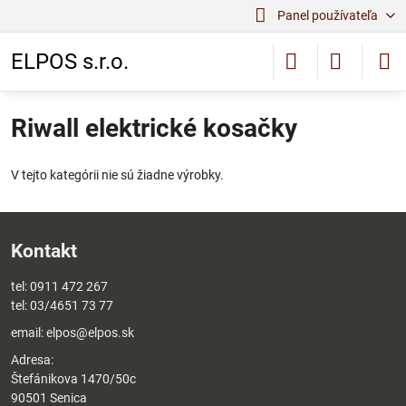
Panel používateľa
ELPOS s.r.o.
Riwall elektrické kosačky
V tejto kategórii nie sú žiadne výrobky.
Kontakt
tel:
0911 472 267
tel:
03/4651 73 77
email:
elpos@elpos.sk
Adresa:
Štefánikova 1470/50c
90501 Senica