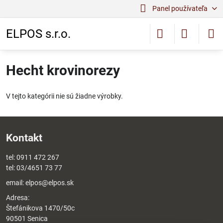
Panel používateľa
ELPOS s.r.o.
Hecht krovinorezy
V tejto kategórii nie sú žiadne výrobky.
Kontakt
tel:
0911 472 267
tel:
03/4651 73 77
email:
elpos@elpos.sk
Adresa:
Štefánikova 1470/50c
90501 Senica