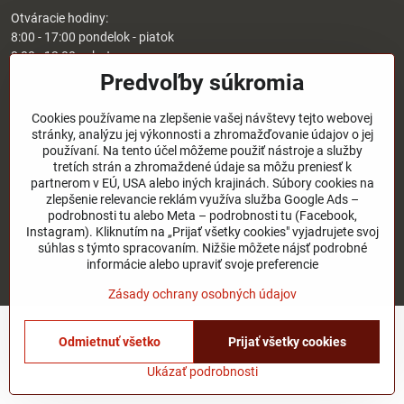
Otváracie hodiny:
8:00 - 17:00 pondelok - piatok
8:00 - 12:00 sobota
Nedeľa - zatvorené
Predvoľby súkromia
O nás
Cookies používame na zlepšenie vašej návštevy tejto webovej
stránky, analýzu jej výkonnosti a zhromažďovanie údajov o jej
používaní. Na tento účel môžeme použiť nástroje a služby
Užitočné odkazy
tretích strán a zhromaždené údaje sa môžu preniesť k
partnerom v EÚ, USA alebo iných krajinách. Súbory cookies na
zlepšenie relevancie reklám využíva služba Google Ads –
podrobnosti tu alebo Meta – podrobnosti tu (Facebook,
©
2026
Copyright
Instagram). Kliknutím na „Prijať všetky cookies" vyjadrujete svoj
Predvoľby súkromia
Zásady ochrany osobných údajov
súhlas s týmto spracovaním. Nižšie môžete nájsť podrobné
Stav objednávky
informácie alebo upraviť svoje preferencie
Vytvorené pomocou:
BiznisWeb.sk
Zásady ochrany osobných údajov
Odmietnuť všetko
Prijať všetky cookies
Ukázať podrobnosti