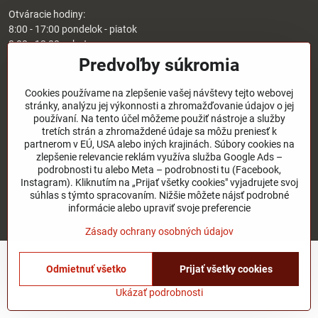
Otváracie hodiny:
8:00 - 17:00 pondelok - piatok
8:00 - 12:00 sobota
Nedeľa - zatvorené
Predvoľby súkromia
O nás
Cookies používame na zlepšenie vašej návštevy tejto webovej
stránky, analýzu jej výkonnosti a zhromažďovanie údajov o jej
používaní. Na tento účel môžeme použiť nástroje a služby
Užitočné odkazy
tretích strán a zhromaždené údaje sa môžu preniesť k
partnerom v EÚ, USA alebo iných krajinách. Súbory cookies na
zlepšenie relevancie reklám využíva služba Google Ads –
podrobnosti tu alebo Meta – podrobnosti tu (Facebook,
©
2026
Copyright
Instagram). Kliknutím na „Prijať všetky cookies" vyjadrujete svoj
Predvoľby súkromia
Zásady ochrany osobných údajov
súhlas s týmto spracovaním. Nižšie môžete nájsť podrobné
Stav objednávky
informácie alebo upraviť svoje preferencie
Vytvorené pomocou:
BiznisWeb.sk
Zásady ochrany osobných údajov
Odmietnuť všetko
Prijať všetky cookies
Ukázať podrobnosti