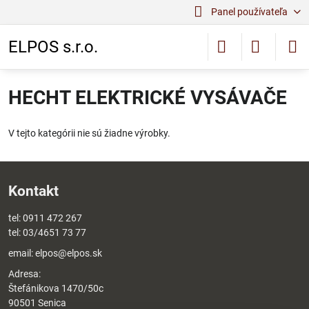
Panel používateľa
ELPOS s.r.o.
HECHT ELEKTRICKÉ VYSÁVAČE
V tejto kategórii nie sú žiadne výrobky.
Kontakt
tel:
0911 472 267
tel:
03/4651 73 77
email:
elpos@elpos.sk
Adresa:
Štefánikova 1470/50c
90501 Senica