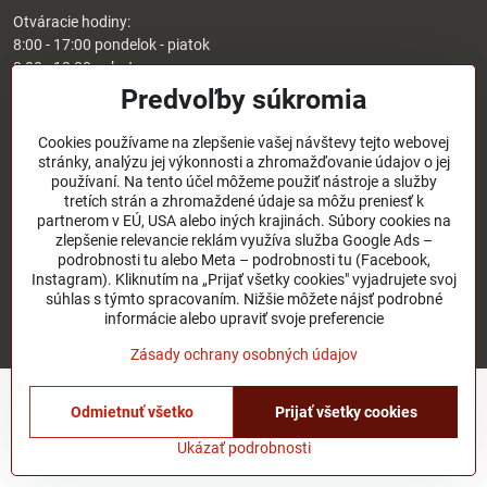
Otváracie hodiny:
8:00 - 17:00 pondelok - piatok
8:00 - 12:00 sobota
Nedeľa - zatvorené
Predvoľby súkromia
O nás
Cookies používame na zlepšenie vašej návštevy tejto webovej
stránky, analýzu jej výkonnosti a zhromažďovanie údajov o jej
používaní. Na tento účel môžeme použiť nástroje a služby
Užitočné odkazy
tretích strán a zhromaždené údaje sa môžu preniesť k
partnerom v EÚ, USA alebo iných krajinách. Súbory cookies na
zlepšenie relevancie reklám využíva služba Google Ads –
podrobnosti tu alebo Meta – podrobnosti tu (Facebook,
©
2026
Copyright
Instagram). Kliknutím na „Prijať všetky cookies" vyjadrujete svoj
Predvoľby súkromia
Zásady ochrany osobných údajov
súhlas s týmto spracovaním. Nižšie môžete nájsť podrobné
Stav objednávky
informácie alebo upraviť svoje preferencie
Vytvorené pomocou:
BiznisWeb.sk
Zásady ochrany osobných údajov
Odmietnuť všetko
Prijať všetky cookies
Ukázať podrobnosti