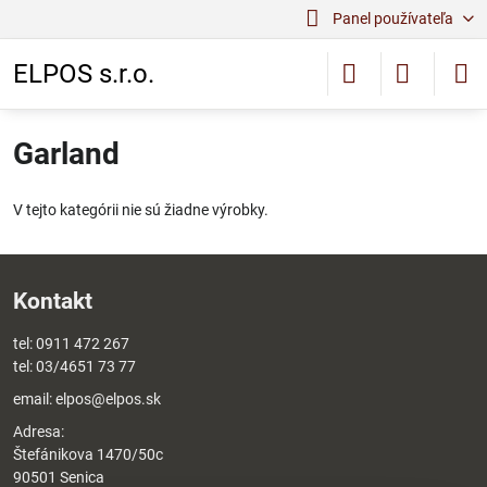
Panel používateľa
ELPOS s.r.o.
Garland
V tejto kategórii nie sú žiadne výrobky.
Kontakt
tel:
0911 472 267
tel:
03/4651 73 77
email:
elpos@elpos.sk
Adresa:
Štefánikova 1470/50c
90501 Senica