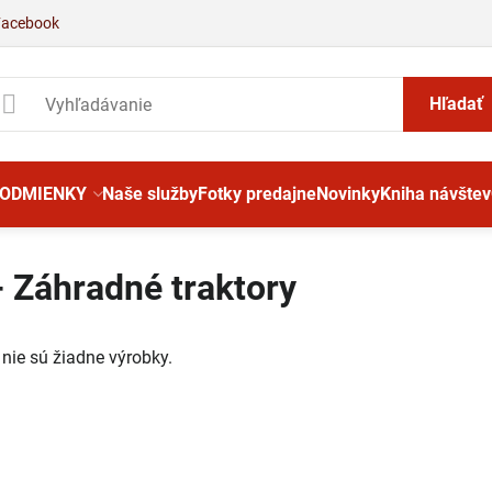
Facebook
Hľadať
PODMIENKY
Naše služby
Fotky predajne
Novinky
Kniha návštev
 Záhradné traktory
i nie sú žiadne výrobky.