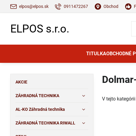
elpos@elpos.sk
0911472267
Obchod
ELPOS s.r.o.
TITULKA
OBCHODNÉ 
Dolmar-
AKCIE
ZÁHRADNÁ TECHNIKA
V tejto kategóri
AL-KO Záhradná technika
ZÁHRADNÁ TECHNIKA RIWALL