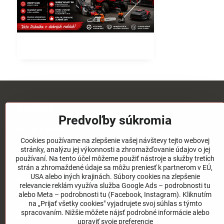
Kontakt
Predvoľby súkromia
tel:
0911 472 267
tel:
03/4651 73 77
Cookies používame na zlepšenie vašej návštevy tejto webovej
stránky, analýzu jej výkonnosti a zhromažďovanie údajov o jej
email:
elpos@elpos.sk
používaní. Na tento účel môžeme použiť nástroje a služby tretích
strán a zhromaždené údaje sa môžu preniesť k partnerom v EÚ,
Adresa:
USA alebo iných krajinách. Súbory cookies na zlepšenie
Štefánikova 1470/50c
relevancie reklám využíva služba Google Ads – podrobnosti tu
90501 Senica
alebo Meta – podrobnosti tu (Facebook, Instagram). Kliknutím
na „Prijať všetky cookies" vyjadrujete svoj súhlas s týmto
Otváracie hodiny:
spracovaním. Nižšie môžete nájsť podrobné informácie alebo
8:00 - 17:00 pondelok - piatok
upraviť svoje preferencie